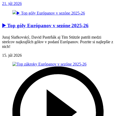
21. júl 2026
▶️ Top góly Európanov v sezóne 2025-26
Juraj Slafkovský, David Pastrňák aj Tim Stützle patrili medzi
strelcov najkrajších gólov v podaní Európanov. Pozrite si najlepšie z
nich!
15. júl 2026