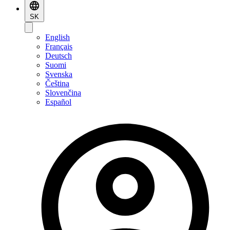
SK
English
Français
Deutsch
Suomi
Svenska
Čeština
Slovenčina
Español