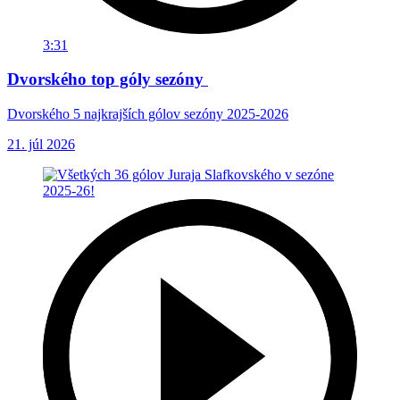
3:31
Dvorského top góly sezóny
Dvorského 5 najkrajších gólov sezóny 2025-2026
21. júl 2026