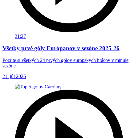
21:27
Všetky prvé góly Európanov v sezóne 2025-26
Pozrite si všetkých 24 prvých gólov európskych hráčov v minulej
sezóne
21. júl 2026