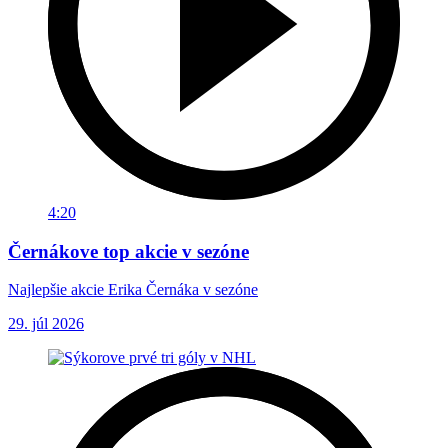
4:20
Černákove top akcie v sezóne
Najlepšie akcie Erika Černáka v sezóne
29. júl 2026