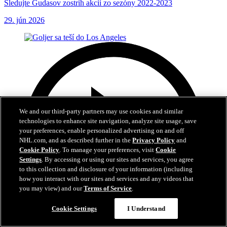
Sledujte Gudasov zostrih akcií zo sezóny 2022-2023
29. jún 2026
We and our third-party partners may use cookies and similar
technologies to enhance site navigation, analyze site usage, save
your preferences, enable personalized advertising on and off
NHL.com, and as described further in the
Privacy Policy
and
Cookie Policy
. To manage your preferences, visit
Cookie
Settings
. By accessing or using our sites and services, you agree
to this collection and disclosure of your information (including
how you interact with our sites and services and any videos that
you may view) and our
Terms of Service
.
Cookie Settings
I Understand
0:35