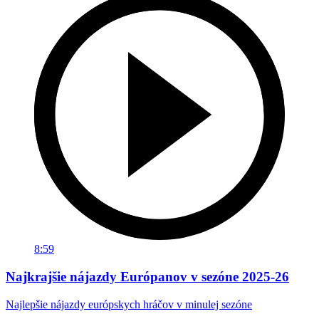
8:59
Najkrajšie nájazdy Európanov v sezóne 2025-26
Najlepšie nájazdy európskych hráčov v minulej sezóne