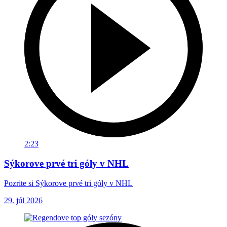
2:23
Sýkorove prvé tri góly v NHL
Pozrite si Sýkorove prvé tri góly v NHL
29. júl 2026