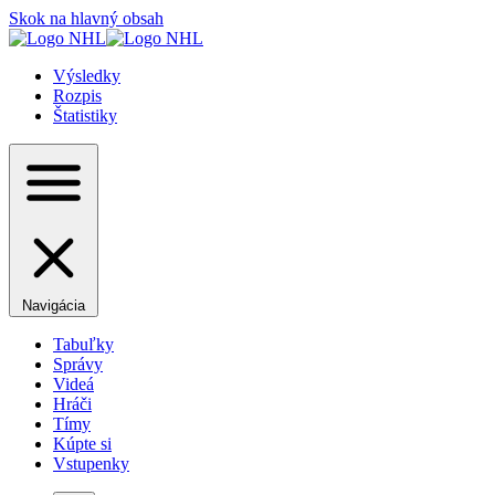
Skok na hlavný obsah
Výsledky
Rozpis
Štatistiky
Navigácia
Tabuľky
Správy
Videá
Hráči
Tímy
Kúpte si
Vstupenky