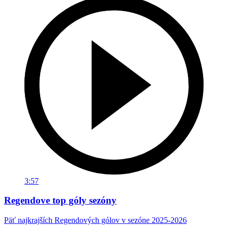
3:57
Regendove top góly sezóny
Päť najkrajších Regendových gólov v sezóne 2025-2026