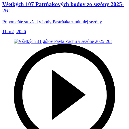
Všetkých 107 Patrňakových bodov zo sezóny 2025-
26!
Pripomeňte su všetky body Pastrňáka z minulej sezóny
11. máj 2026