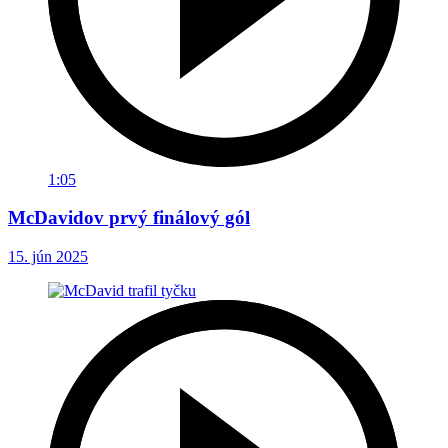
1:05
McDavidov prvý finálový gól
15. jún 2025