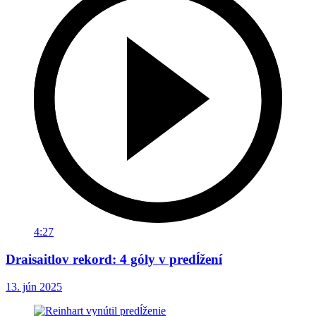
4:27
Draisaitlov rekord: 4 góly v predĺžení
13. jún 2025