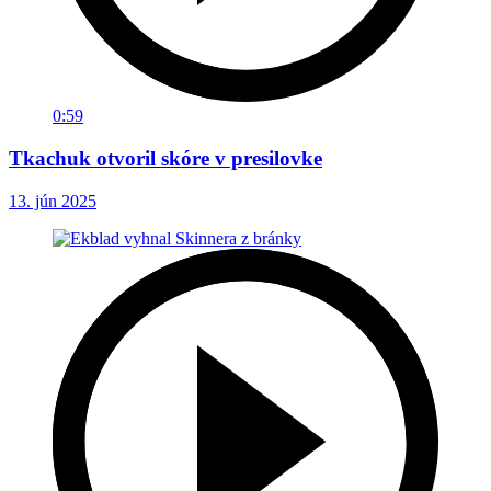
0:59
Tkachuk otvoril skóre v presilovke
13. jún 2025