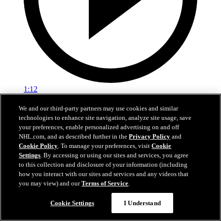
1:12
Bennettov gól z úniku
We and our third-party partners may use cookies and similar
technologies to enhance site navigation, analyze site usage, save
10. jún 2025
your preferences, enable personalized advertising on and off
NHL.com, and as described further in the
Privacy Policy
and
Cookie Policy
. To manage your preferences, visit
Cookie
Settings
. By accessing or using our sites and services, you agree
to this collection and disclosure of your information (including
how you interact with our sites and services and any videos that
you may view) and our
Terms of Service
.
Cookie Settings
I Understand