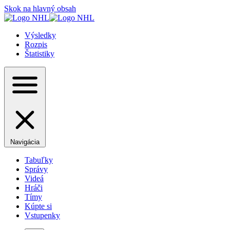
Skok na hlavný obsah
Výsledky
Rozpis
Štatistiky
Navigácia
Tabuľky
Správy
Videá
Hráči
Tímy
Kúpte si
Vstupenky