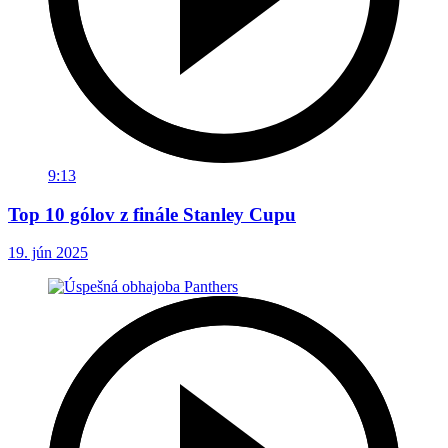
9:13
Top 10 gólov z finále Stanley Cupu
19. jún 2025