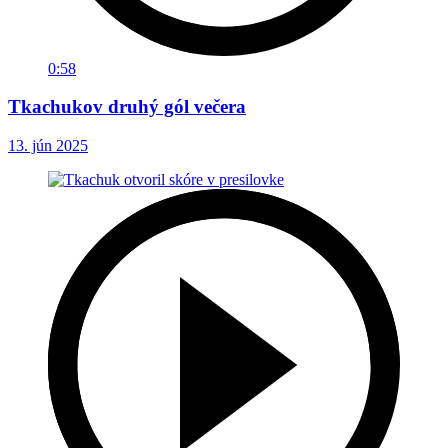
0:58
Tkachukov druhý gól večera
13. jún 2025