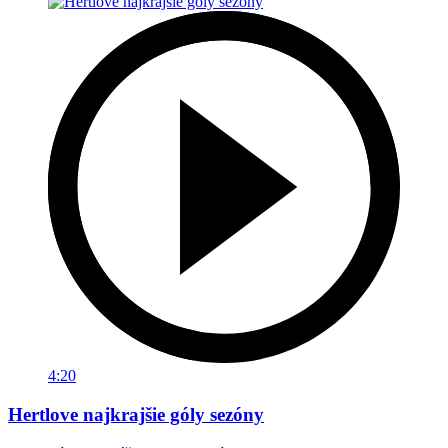
4:20
Hertlove najkrajšie góly sezóny