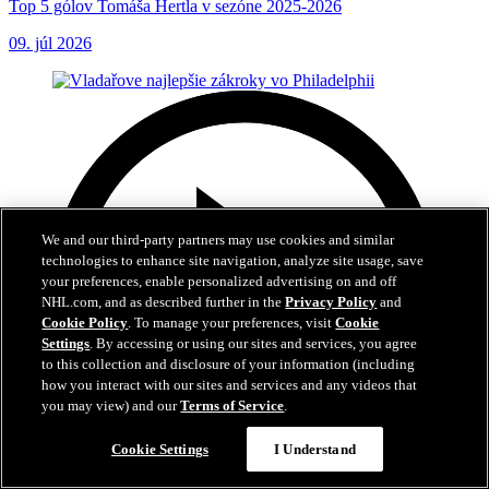
Top 5 gólov Tomáša Hertla v sezóne 2025-2026
09. júl 2026
We and our third-party partners may use cookies and similar
technologies to enhance site navigation, analyze site usage, save
your preferences, enable personalized advertising on and off
NHL.com, and as described further in the
Privacy Policy
and
Cookie Policy
. To manage your preferences, visit
Cookie
Settings
. By accessing or using our sites and services, you agree
to this collection and disclosure of your information (including
how you interact with our sites and services and any videos that
you may view) and our
Terms of Service
.
Cookie Settings
I Understand
6:01