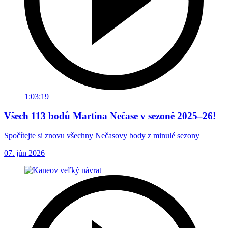
1:03:19
Všech 113 bodů Martina Nečase v sezoně 2025–26!
Spočítejte si znovu všechny Nečasovy body z minulé sezony
07. jún 2026