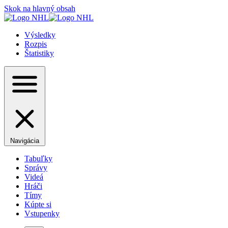
Skok na hlavný obsah
Výsledky
Rozpis
Štatistiky
Navigácia
Tabuľky
Správy
Videá
Hráči
Tímy
Kúpte si
Vstupenky