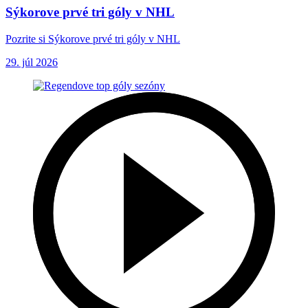
Sýkorove prvé tri góly v NHL
Pozrite si Sýkorove prvé tri góly v NHL
29. júl 2026