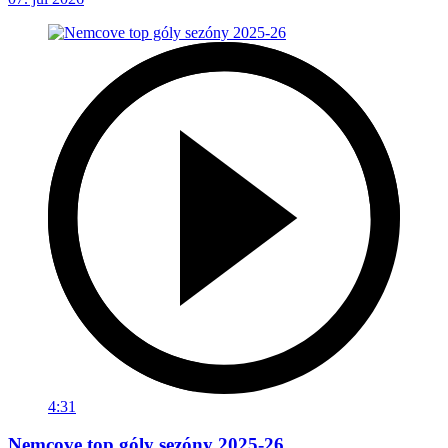
4:31
Nemcove top góly sezóny 2025-26