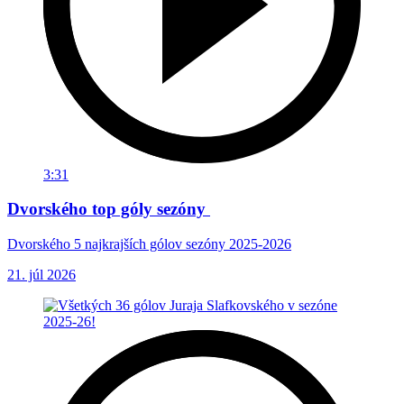
3:31
Dvorského top góly sezóny
Dvorského 5 najkrajších gólov sezóny 2025-2026
21. júl 2026