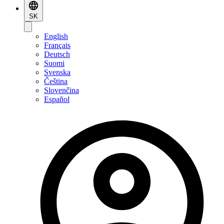
SK
English
Français
Deutsch
Suomi
Svenska
Čeština
Slovenčina
Español