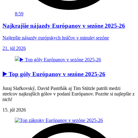
8:59
Najkrajšie nájazdy Európanov v sezóne 2025-26
Najlepšie nájazdy európskych hráčov v minulej sezóne
21. júl 2026
▶️ Top góly Európanov v sezóne 2025-26
Juraj Slafkovský, David Pastrňák aj Tim Stützle patrili medzi
strelcov najkrajších gólov v podaní Európanov. Pozrite si najlepšie z
nich!
15. júl 2026