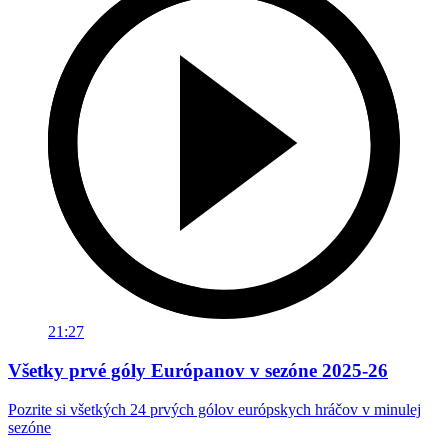
21:27
Všetky prvé góly Európanov v sezóne 2025-26
Pozrite si všetkých 24 prvých gólov európskych hráčov v minulej
sezóne