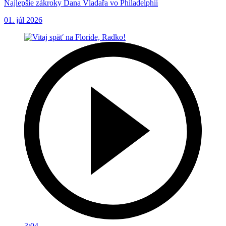
Najlepšie zákroky Dana Vladařa vo Philadelphii
01. júl 2026
3:04