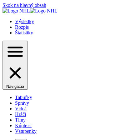
Skok na hlavný obsah
Výsledky
Rozpis
Štatistiky
Navigácia
Tabuľky
Správy
Videá
Hráči
Tímy
Kúpte si
Vstupenky