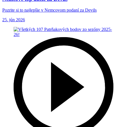
Pozrite si to najlepšie v Nemcovom podaní za Devils
25. jún 2026