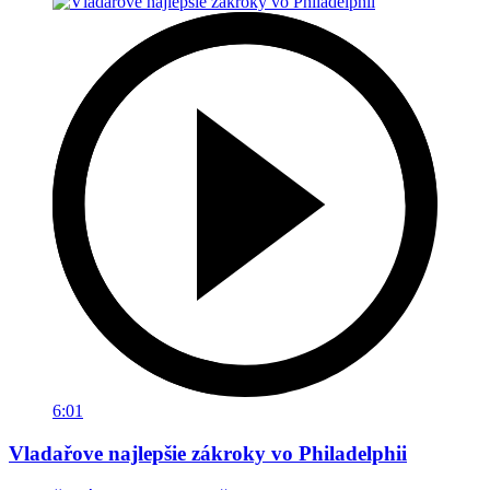
6:01
Vladařove najlepšie zákroky vo Philadelphii