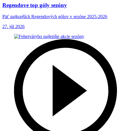
Regendove top góly sezóny
Päť najkrajších Regendových gólov v sezóne 2025-2026
27. júl 2026