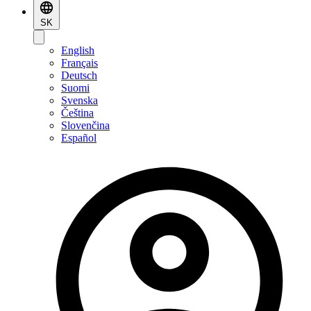
SK
English
Français
Deutsch
Suomi
Svenska
Čeština
Slovenčina
Español