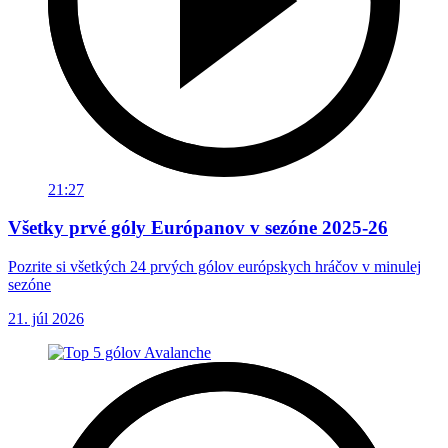
21:27
Všetky prvé góly Európanov v sezóne 2025-26
Pozrite si všetkých 24 prvých gólov európskych hráčov v minulej
sezóne
21. júl 2026