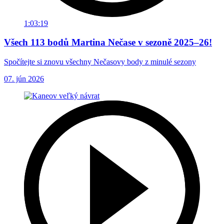
1:03:19
Všech 113 bodů Martina Nečase v sezoně 2025–26!
Spočítejte si znovu všechny Nečasovy body z minulé sezony
07. jún 2026