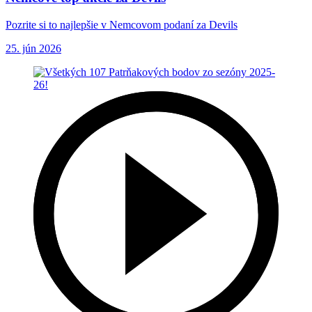
Pozrite si to najlepšie v Nemcovom podaní za Devils
25. jún 2026