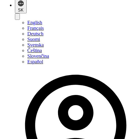
SK
English
Français
Deutsch
Suomi
Svenska
Čeština
Slovenčina
Español