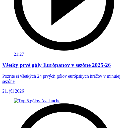
21:27
Všetky prvé góly Európanov v sezóne 2025-26
Pozrite si všetkých 24 prvých gólov európskych hráčov v minulej
sezóne
21. júl 2026