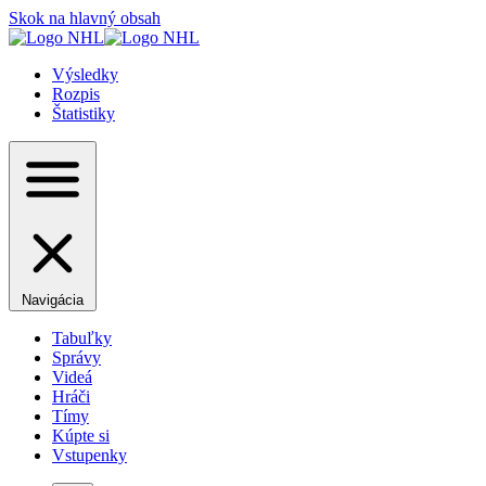
Skok na hlavný obsah
Výsledky
Rozpis
Štatistiky
Navigácia
Tabuľky
Správy
Videá
Hráči
Tímy
Kúpte si
Vstupenky