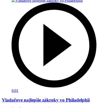
6:01
Vladařove najlepšie zákroky vo Philadelphii