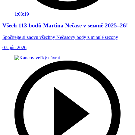
1:03:19
Všech 113 bodů Martina Nečase v sezoně 2025–26!
Spočítejte si znovu všechny Nečasovy body z minulé sezony
07. jún 2026