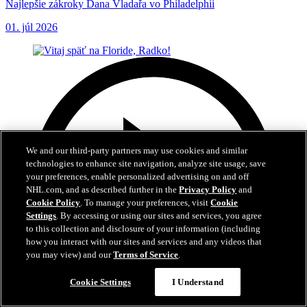
Najlepšie zákroky Dana Vladařa vo Philadelphii
01. júl 2026
We and our third-party partners may use cookies and similar
technologies to enhance site navigation, analyze site usage, save
your preferences, enable personalized advertising on and off
NHL.com, and as described further in the
Privacy Policy
and
Cookie Policy
. To manage your preferences, visit
Cookie
Settings
. By accessing or using our sites and services, you agree
to this collection and disclosure of your information (including
how you interact with our sites and services and any videos that
you may view) and our
Terms of Service
.
Cookie Settings
I Understand
3:04