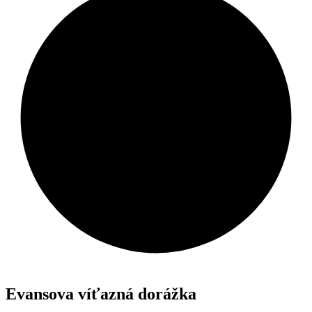
Evansova víťazná dorážka