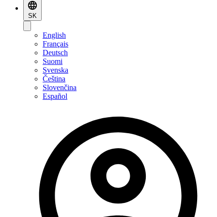
SK
English
Français
Deutsch
Suomi
Svenska
Čeština
Slovenčina
Español