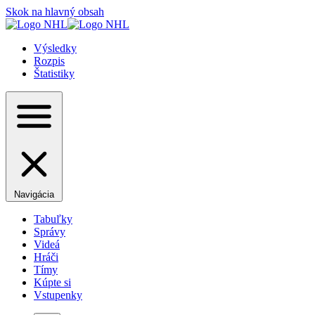
Skok na hlavný obsah
Výsledky
Rozpis
Štatistiky
Navigácia
Tabuľky
Správy
Videá
Hráči
Tímy
Kúpte si
Vstupenky