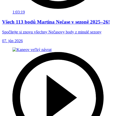
1:03:19
Všech 113 bodů Martina Nečase v sezoně 2025–26!
Spočítejte si znovu všechny Nečasovy body z minulé sezony
07. jún 2026