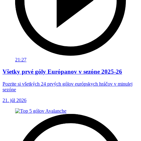
21:27
Všetky prvé góly Európanov v sezóne 2025-26
Pozrite si všetkých 24 prvých gólov európskych hráčov v minulej
sezóne
21. júl 2026