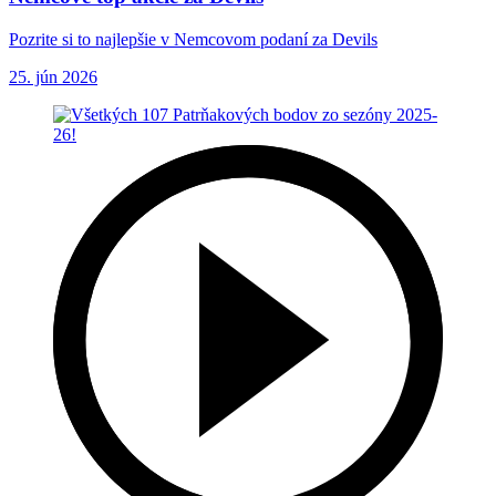
Pozrite si to najlepšie v Nemcovom podaní za Devils
25. jún 2026