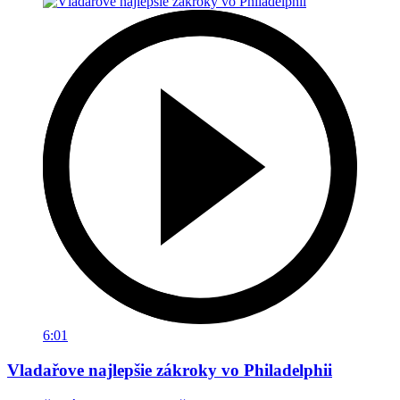
6:01
Vladařove najlepšie zákroky vo Philadelphii