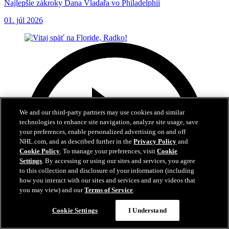
Najlepšie zákroky Dana Vladařa vo Philadelphii
01. júl 2026
We and our third-party partners may use cookies and similar
technologies to enhance site navigation, analyze site usage, save
your preferences, enable personalized advertising on and off
NHL.com, and as described further in the
Privacy Policy
and
Cookie Policy
. To manage your preferences, visit
Cookie
Settings
. By accessing or using our sites and services, you agree
to this collection and disclosure of your information (including
how you interact with our sites and services and any videos that
you may view) and our
Terms of Service
.
Cookie Settings
I Understand
3:04