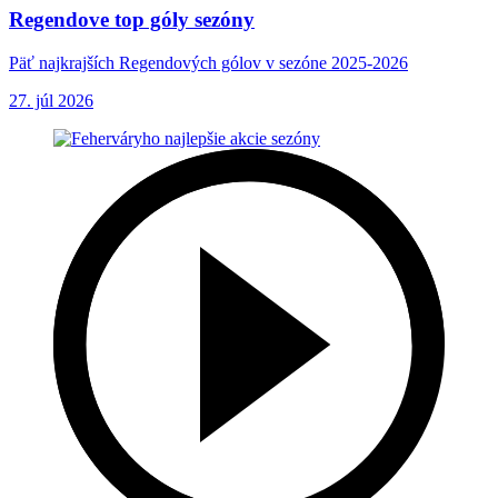
Regendove top góly sezóny
Päť najkrajších Regendových gólov v sezóne 2025-2026
27. júl 2026