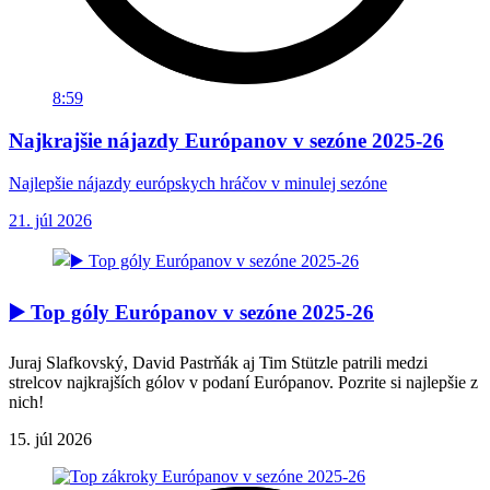
8:59
Najkrajšie nájazdy Európanov v sezóne 2025-26
Najlepšie nájazdy európskych hráčov v minulej sezóne
21. júl 2026
▶️ Top góly Európanov v sezóne 2025-26
Juraj Slafkovský, David Pastrňák aj Tim Stützle patrili medzi
strelcov najkrajších gólov v podaní Európanov. Pozrite si najlepšie z
nich!
15. júl 2026