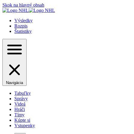
Skok na hlavný obsah
Výsledky
Rozpis
Štatistiky
Navigácia
Tabuľky
Správy
Videá
Hráči
Tímy
Kúpte si
Vstupenky