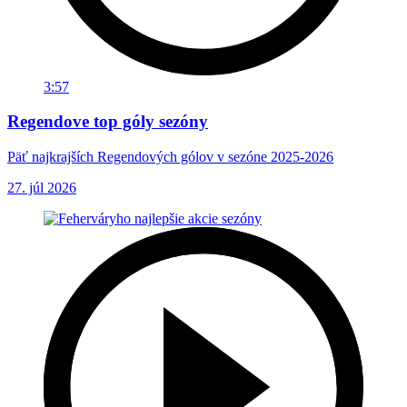
3:57
Regendove top góly sezóny
Päť najkrajších Regendových gólov v sezóne 2025-2026
27. júl 2026