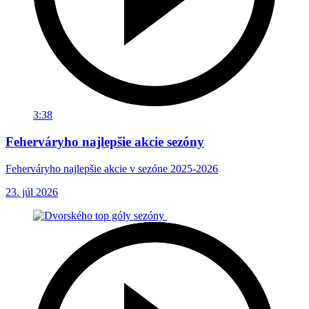
3:38
Feherváryho najlepšie akcie sezóny
Feherváryho najlepšie akcie v sezóne 2025-2026
23. júl 2026