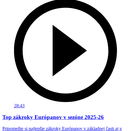
28:43
Top zákroky Európanov v sezóne 2025-26
Pripomeňte si najlepšie zákroky Európanov v základnej časti aj v