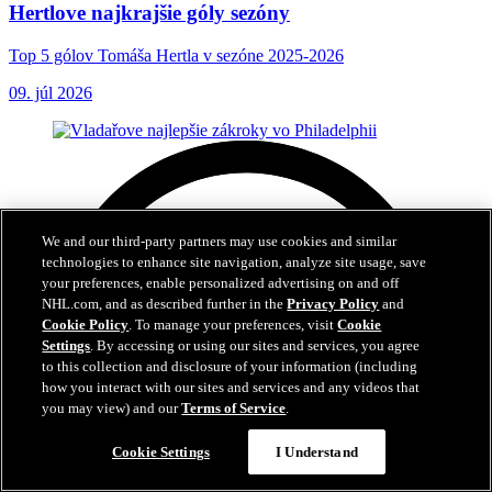
Hertlove najkrajšie góly sezóny
Top 5 gólov Tomáša Hertla v sezóne 2025-2026
09. júl 2026
We and our third-party partners may use cookies and similar
technologies to enhance site navigation, analyze site usage, save
your preferences, enable personalized advertising on and off
NHL.com, and as described further in the
Privacy Policy
and
Cookie Policy
. To manage your preferences, visit
Cookie
Settings
. By accessing or using our sites and services, you agree
to this collection and disclosure of your information (including
how you interact with our sites and services and any videos that
you may view) and our
Terms of Service
.
Cookie Settings
I Understand