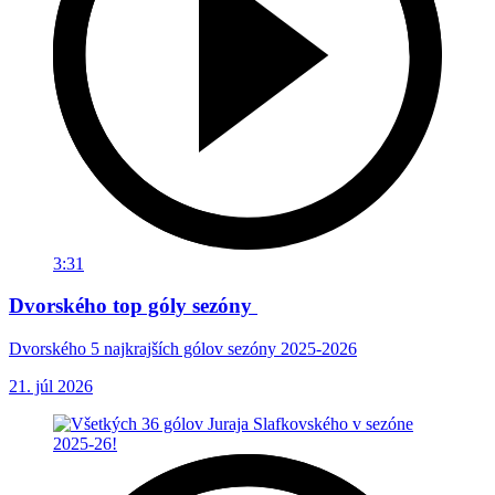
3:31
Dvorského top góly sezóny
Dvorského 5 najkrajších gólov sezóny 2025-2026
21. júl 2026