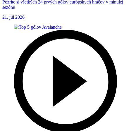
Pozrite si všetkých 24 prvých gólov európskych hráčov v minulej
sezóne
21. júl 2026