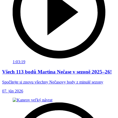
1:03:19
Všech 113 bodů Martina Nečase v sezoně 2025–26!
Spočítejte si znovu všechny Nečasovy body z minulé sezony
07. jún 2026