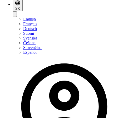
SK
English
Français
Deutsch
Suomi
Svenska
Čeština
Slovenčina
Español