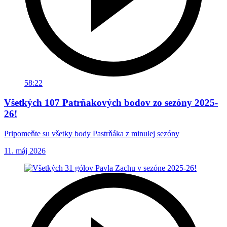
58:22
Všetkých 107 Patrňakových bodov zo sezóny 2025-
26!
Pripomeňte su všetky body Pastrňáka z minulej sezóny
11. máj 2026