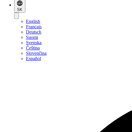
SK
English
Français
Deutsch
Suomi
Svenska
Čeština
Slovenčina
Español