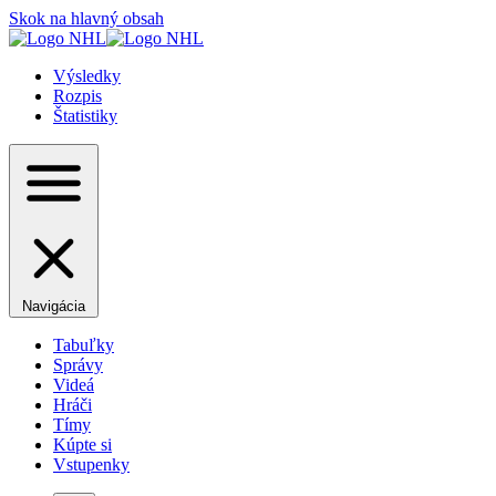
Skok na hlavný obsah
Výsledky
Rozpis
Štatistiky
Navigácia
Tabuľky
Správy
Videá
Hráči
Tímy
Kúpte si
Vstupenky