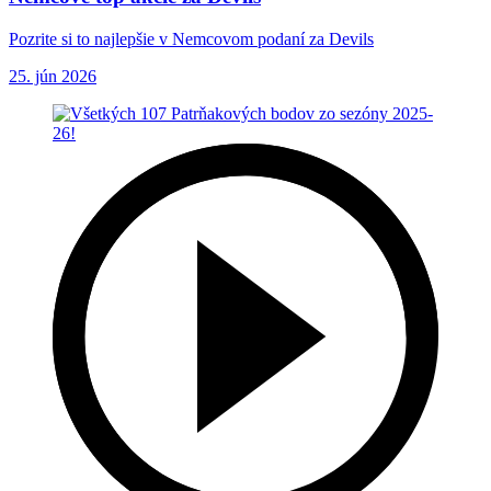
Pozrite si to najlepšie v Nemcovom podaní za Devils
25. jún 2026