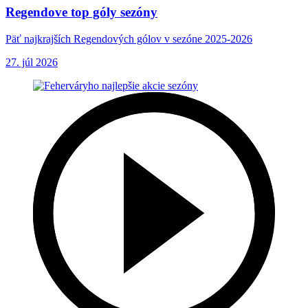
Regendove top góly sezóny
Päť najkrajších Regendových gólov v sezóne 2025-2026
27. júl 2026