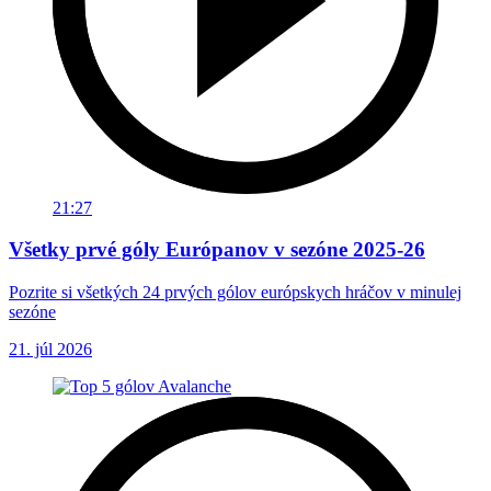
21:27
Všetky prvé góly Európanov v sezóne 2025-26
Pozrite si všetkých 24 prvých gólov európskych hráčov v minulej
sezóne
21. júl 2026