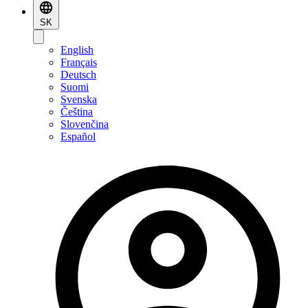
SK
English
Français
Deutsch
Suomi
Svenska
Čeština
Slovenčina
Español