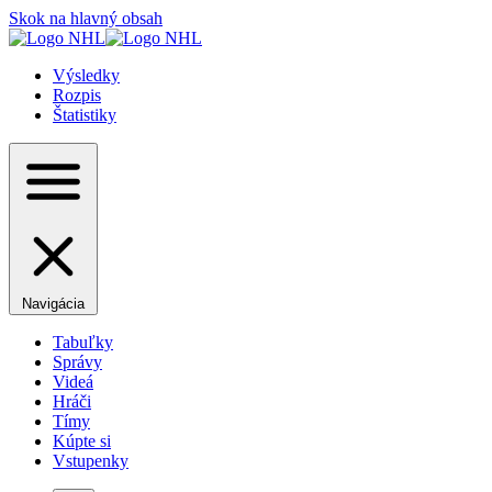
Skok na hlavný obsah
Výsledky
Rozpis
Štatistiky
Navigácia
Tabuľky
Správy
Videá
Hráči
Tímy
Kúpte si
Vstupenky