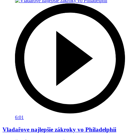
6:01
Vladařove najlepšie zákroky vo Philadelphii