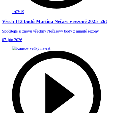
1:03:19
Všech 113 bodů Martina Nečase v sezoně 2025–26!
Spočítejte si znovu všechny Nečasovy body z minulé sezony
07. jún 2026