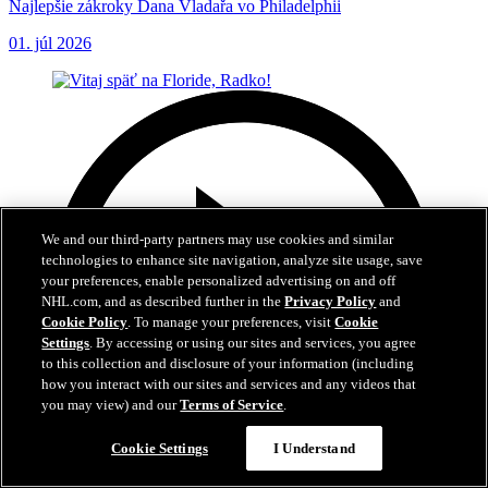
Najlepšie zákroky Dana Vladařa vo Philadelphii
01. júl 2026
We and our third-party partners may use cookies and similar
technologies to enhance site navigation, analyze site usage, save
your preferences, enable personalized advertising on and off
NHL.com, and as described further in the
Privacy Policy
and
Cookie Policy
. To manage your preferences, visit
Cookie
Settings
. By accessing or using our sites and services, you agree
to this collection and disclosure of your information (including
how you interact with our sites and services and any videos that
you may view) and our
Terms of Service
.
Cookie Settings
I Understand
3:04