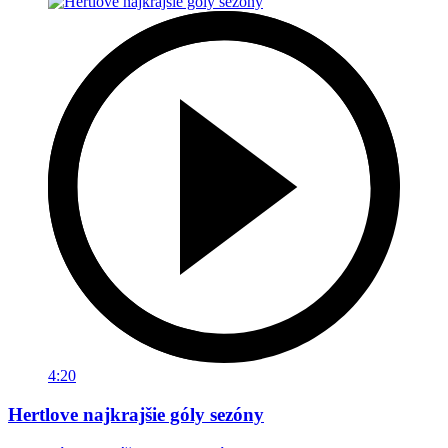
4:20
Hertlove najkrajšie góly sezóny