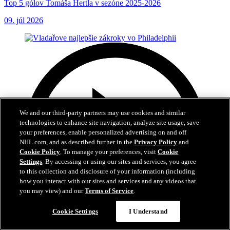
Top 5 gólov Tomáša Hertla v sezóne 2025-2026
09. júl 2026
We and our third-party partners may use cookies and similar
technologies to enhance site navigation, analyze site usage, save
your preferences, enable personalized advertising on and off
NHL.com, and as described further in the
Privacy Policy
and
Cookie Policy
. To manage your preferences, visit
Cookie
Settings
. By accessing or using our sites and services, you agree
to this collection and disclosure of your information (including
how you interact with our sites and services and any videos that
you may view) and our
Terms of Service
.
Cookie Settings
I Understand
6:01