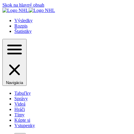
Skok na hlavný obsah
Výsledky
Rozpis
Štatistiky
Navigácia
Tabuľky
Správy
Videá
Hráči
Tímy
Kúpte si
Vstupenky