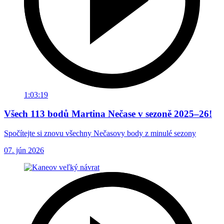
1:03:19
Všech 113 bodů Martina Nečase v sezoně 2025–26!
Spočítejte si znovu všechny Nečasovy body z minulé sezony
07. jún 2026