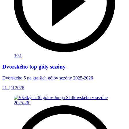
3:31
Dvorského top góly sezóny
Dvorského 5 najkrajších gólov sezóny 2025-2026
21. júl 2026