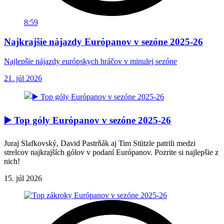
8:59
Najkrajšie nájazdy Európanov v sezóne 2025-26
Najlepšie nájazdy európskych hráčov v minulej sezóne
21. júl 2026
▶️ Top góly Európanov v sezóne 2025-26
Juraj Slafkovský, David Pastrňák aj Tim Stützle patrili medzi
strelcov najkrajších gólov v podaní Európanov. Pozrite si najlepšie z
nich!
15. júl 2026