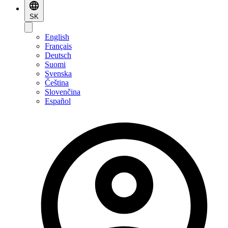
SK
English
Français
Deutsch
Suomi
Svenska
Čeština
Slovenčina
Español