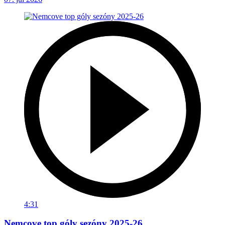
4:31
Nemcove top góly sezóny 2025-26