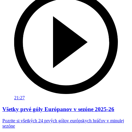
21:27
Všetky prvé góly Európanov v sezóne 2025-26
Pozrite si všetkých 24 prvých gólov európskych hráčov v minulej
sezóne