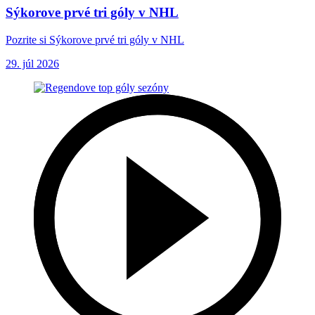
Sýkorove prvé tri góly v NHL
Pozrite si Sýkorove prvé tri góly v NHL
29. júl 2026