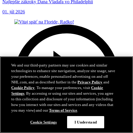
Najlepšie zákroky Dana Vladařa vo Philadelphii
01. júl 2026
We and our third-party partners may use cookies and similar
technologies to enhance site navigation, analyze site usage, save
your preferences, enable personalized advertising on and off
NHL.com, and as described further in the
Privacy Policy
and
Cookie Policy
. To manage your preferences, visit
Cookie
Settings
. By accessing or using our sites and services, you agree
to this collection and disclosure of your information (including
how you interact with our sites and services and any videos that
you may view) and our
Terms of Service
.
Cookie Settings
I Understand
3:04