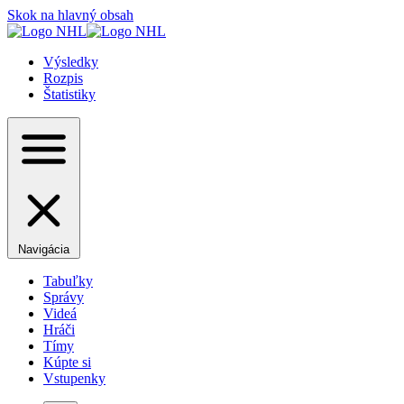
Skok na hlavný obsah
Výsledky
Rozpis
Štatistiky
Navigácia
Tabuľky
Správy
Videá
Hráči
Tímy
Kúpte si
Vstupenky