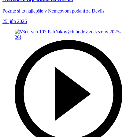
Pozrite si to najlepšie v Nemcovom podaní za Devils
25. jún 2026