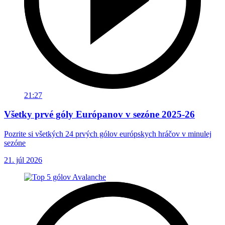
21:27
Všetky prvé góly Európanov v sezóne 2025-26
Pozrite si všetkých 24 prvých gólov európskych hráčov v minulej
sezóne
21. júl 2026