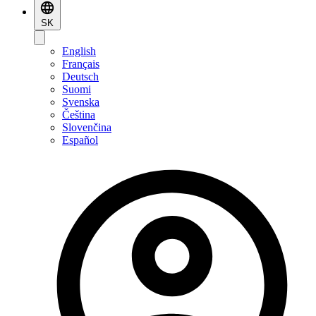
SK
English
Français
Deutsch
Suomi
Svenska
Čeština
Slovenčina
Español