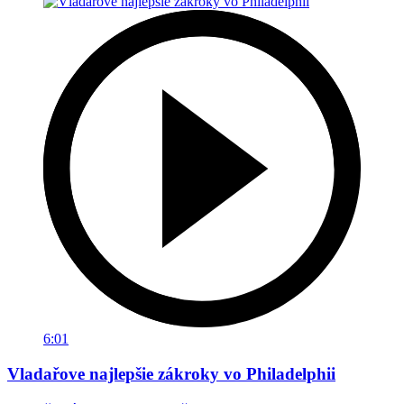
6:01
Vladařove najlepšie zákroky vo Philadelphii