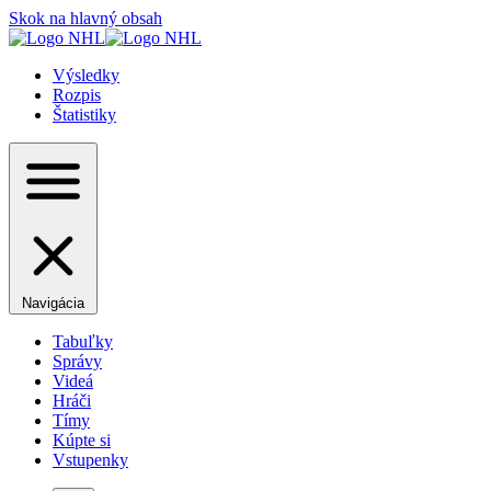
Skok na hlavný obsah
Výsledky
Rozpis
Štatistiky
Navigácia
Tabuľky
Správy
Videá
Hráči
Tímy
Kúpte si
Vstupenky