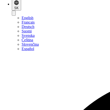
SK
English
Français
Deutsch
Suomi
Svenska
Čeština
Slovenčina
Español