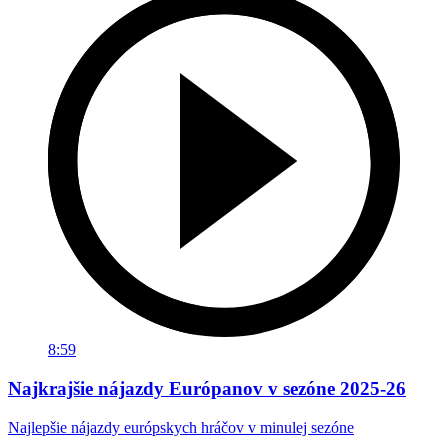
8:59
Najkrajšie nájazdy Európanov v sezóne 2025-26
Najlepšie nájazdy európskych hráčov v minulej sezóne