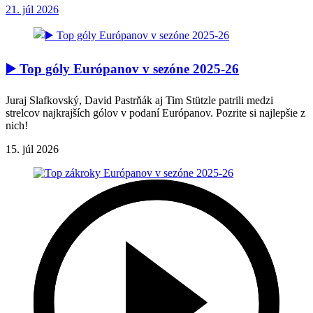
21. júl 2026
▶️ Top góly Európanov v sezóne 2025-26
Juraj Slafkovský, David Pastrňák aj Tim Stützle patrili medzi
strelcov najkrajších gólov v podaní Európanov. Pozrite si najlepšie z
nich!
15. júl 2026