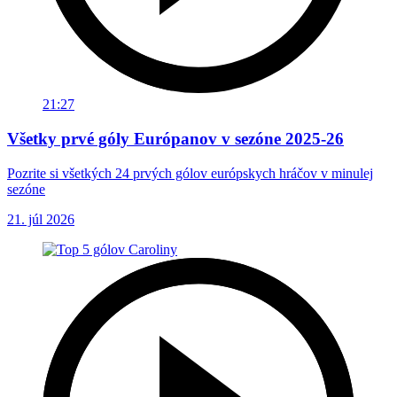
21:27
Všetky prvé góly Európanov v sezóne 2025-26
Pozrite si všetkých 24 prvých gólov európskych hráčov v minulej
sezóne
21. júl 2026