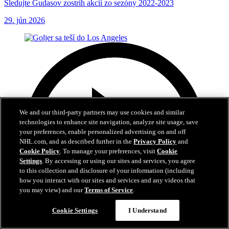
Sledujte Gudasov zostrih akcií zo sezóny 2022-2023
29. jún 2026
We and our third-party partners may use cookies and similar
technologies to enhance site navigation, analyze site usage, save
your preferences, enable personalized advertising on and off
NHL.com, and as described further in the
Privacy Policy
and
Cookie Policy
. To manage your preferences, visit
Cookie
Settings
. By accessing or using our sites and services, you agree
to this collection and disclosure of your information (including
how you interact with our sites and services and any videos that
you may view) and our
Terms of Service
.
Cookie Settings
I Understand
0:35