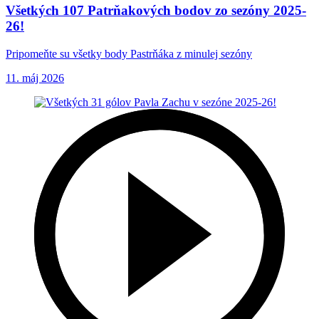
Všetkých 107 Patrňakových bodov zo sezóny 2025-
26!
Pripomeňte su všetky body Pastrňáka z minulej sezóny
11. máj 2026