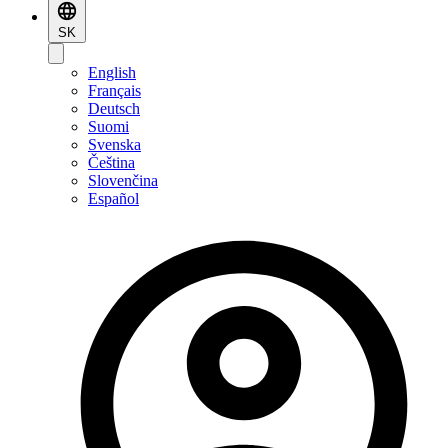
SK
English
Français
Deutsch
Suomi
Svenska
Čeština
Slovenčina
Español