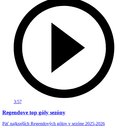
3:57
Regendove top góly sezóny
Päť najkrajších Regendových gólov v sezóne 2025-2026