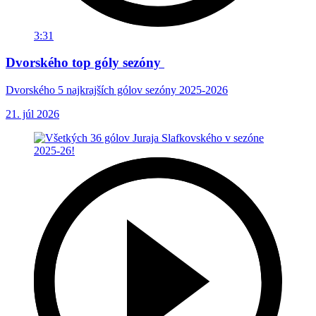
3:31
Dvorského top góly sezóny
Dvorského 5 najkrajších gólov sezóny 2025-2026
21. júl 2026