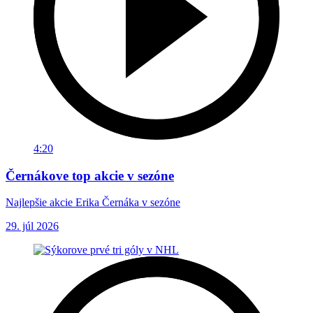
4:20
Černákove top akcie v sezóne
Najlepšie akcie Erika Černáka v sezóne
29. júl 2026