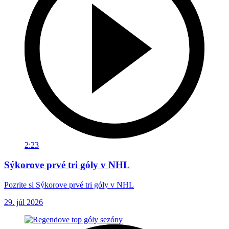
2:23
Sýkorove prvé tri góly v NHL
Pozrite si Sýkorove prvé tri góly v NHL
29. júl 2026