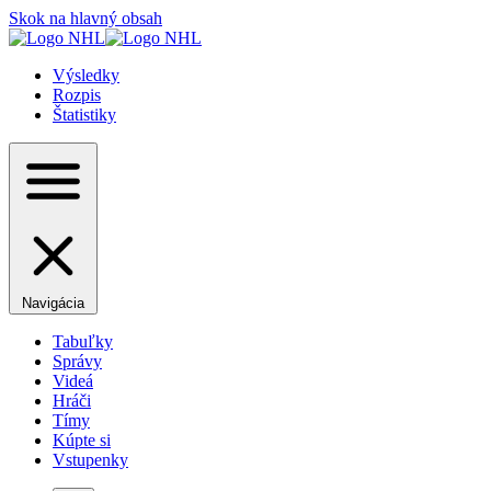
Skok na hlavný obsah
Výsledky
Rozpis
Štatistiky
Navigácia
Tabuľky
Správy
Videá
Hráči
Tímy
Kúpte si
Vstupenky