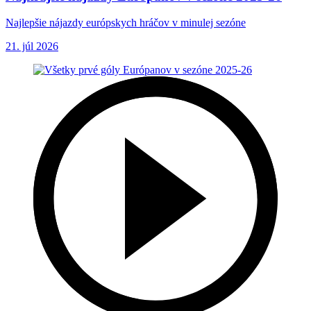
Najlepšie nájazdy európskych hráčov v minulej sezóne
21. júl 2026