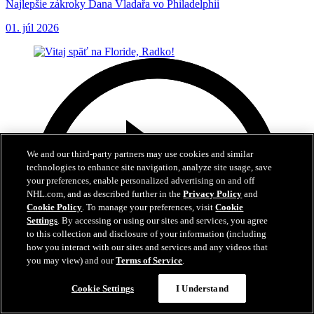
Najlepšie zákroky Dana Vladařa vo Philadelphii
01. júl 2026
We and our third-party partners may use cookies and similar
technologies to enhance site navigation, analyze site usage, save
your preferences, enable personalized advertising on and off
NHL.com, and as described further in the
Privacy Policy
and
Cookie Policy
. To manage your preferences, visit
Cookie
Settings
. By accessing or using our sites and services, you agree
to this collection and disclosure of your information (including
how you interact with our sites and services and any videos that
you may view) and our
Terms of Service
.
Cookie Settings
I Understand
3:04