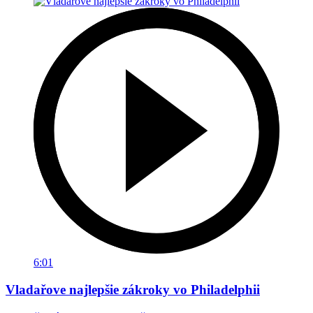
6:01
Vladařove najlepšie zákroky vo Philadelphii