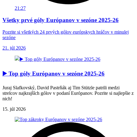
21:27
Všetky prvé góly Európanov v sezóne 2025-26
Pozrite si všetkých 24 prvých gólov európskych hráčov v minulej
sezóne
21. júl 2026
▶️ Top góly Európanov v sezóne 2025-26
Juraj Slafkovský, David Pastrňák aj Tim Stützle patrili medzi
strelcov najkrajších gólov v podaní Európanov. Pozrite si najlepšie z
nich!
15. júl 2026