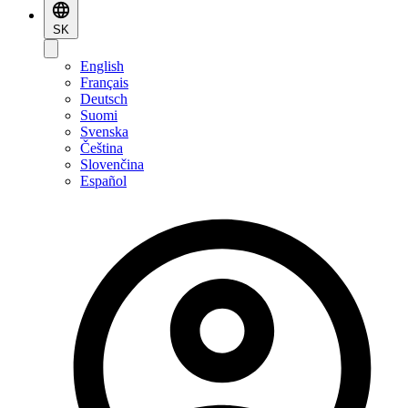
SK
English
Français
Deutsch
Suomi
Svenska
Čeština
Slovenčina
Español