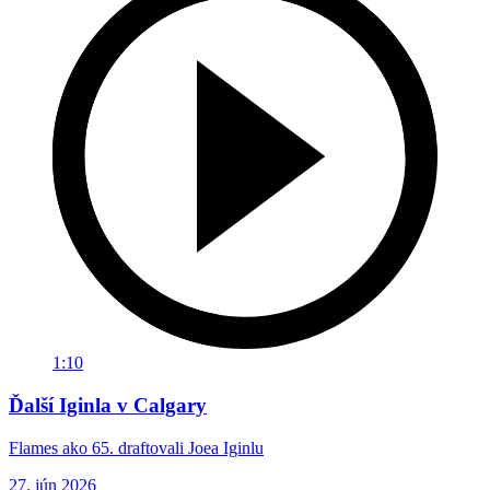
1:10
Ďalší Iginla v Calgary
Flames ako 65. draftovali Joea Iginlu
27. jún 2026