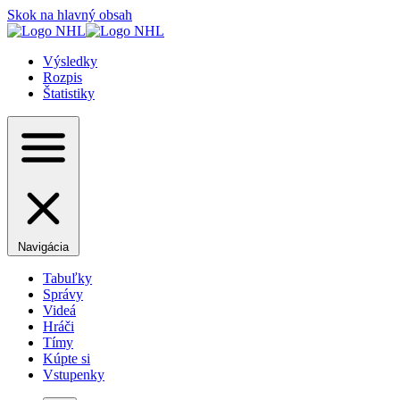
Skok na hlavný obsah
Výsledky
Rozpis
Štatistiky
Navigácia
Tabuľky
Správy
Videá
Hráči
Tímy
Kúpte si
Vstupenky