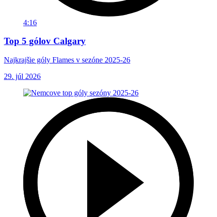
4:16
Top 5 gólov Calgary
Najkrajšie góly Flames v sezóne 2025-26
29. júl 2026