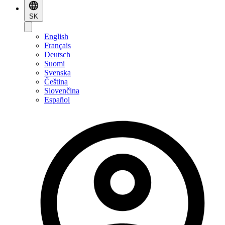
SK
English
Français
Deutsch
Suomi
Svenska
Čeština
Slovenčina
Español