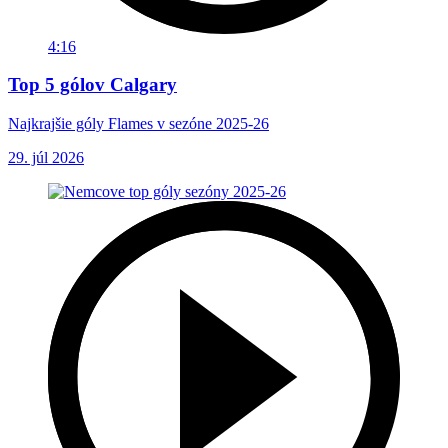
4:16
Top 5 gólov Calgary
Najkrajšie góly Flames v sezóne 2025-26
29. júl 2026