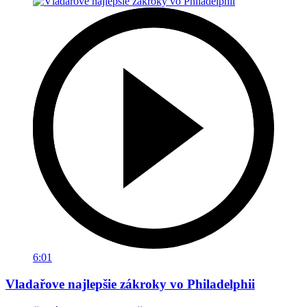
6:01
Vladařove najlepšie zákroky vo Philadelphii