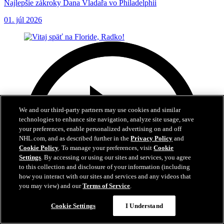
Najlepšie zákroky Dana Vladařa vo Philadelphii
01. júl 2026
We and our third-party partners may use cookies and similar
technologies to enhance site navigation, analyze site usage, save
your preferences, enable personalized advertising on and off
NHL.com, and as described further in the
Privacy Policy
and
Cookie Policy
. To manage your preferences, visit
Cookie
Settings
. By accessing or using our sites and services, you agree
to this collection and disclosure of your information (including
how you interact with our sites and services and any videos that
you may view) and our
Terms of Service
.
Cookie Settings
I Understand
3:04