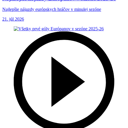
Najlepšie nájazdy európskych hráčov v minulej sezóne
21. júl 2026