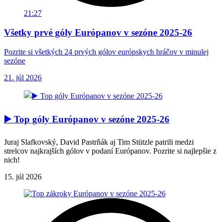
21:27
Všetky prvé góly Európanov v sezóne 2025-26
Pozrite si všetkých 24 prvých gólov európskych hráčov v minulej
sezóne
21. júl 2026
▶️ Top góly Európanov v sezóne 2025-26
Juraj Slafkovský, David Pastrňák aj Tim Stützle patrili medzi
strelcov najkrajších gólov v podaní Európanov. Pozrite si najlepšie z
nich!
15. júl 2026