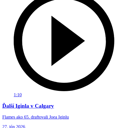
1:10
Ďalší Iginla v Calgary
Flames ako 65. draftovali Joea Iginlu
27. jún 2026