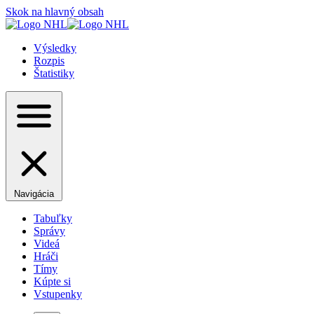
Skok na hlavný obsah
Výsledky
Rozpis
Štatistiky
Navigácia
Tabuľky
Správy
Videá
Hráči
Tímy
Kúpte si
Vstupenky