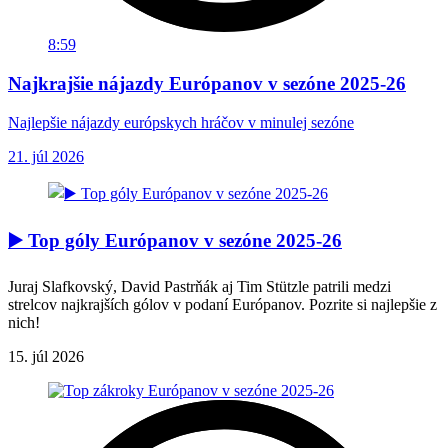
8:59
Najkrajšie nájazdy Európanov v sezóne 2025-26
Najlepšie nájazdy európskych hráčov v minulej sezóne
21. júl 2026
▶️ Top góly Európanov v sezóne 2025-26
Juraj Slafkovský, David Pastrňák aj Tim Stützle patrili medzi
strelcov najkrajších gólov v podaní Európanov. Pozrite si najlepšie z
nich!
15. júl 2026