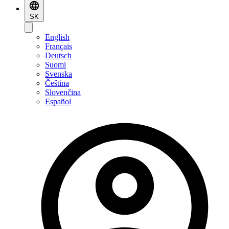
SK
English
Français
Deutsch
Suomi
Svenska
Čeština
Slovenčina
Español