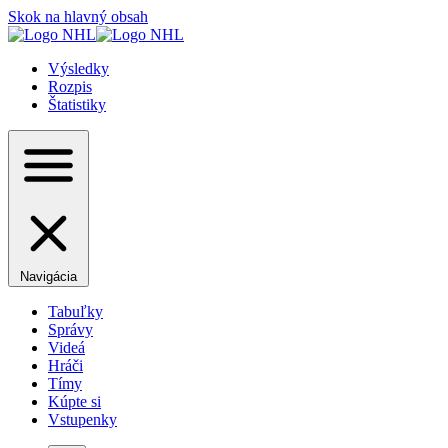
Skok na hlavný obsah
Výsledky
Rozpis
Štatistiky
Navigácia
Tabuľky
Správy
Videá
Hráči
Tímy
Kúpte si
Vstupenky