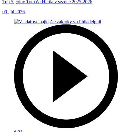
Top 5 gólov Tomáša Hertla v sezóne 2025-2026
09. júl 2026
6:01