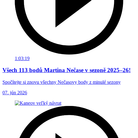
1:03:19
Všech 113 bodů Martina Nečase v sezoně 2025–26!
Spočítejte si znovu všechny Nečasovy body z minulé sezony
07. jún 2026