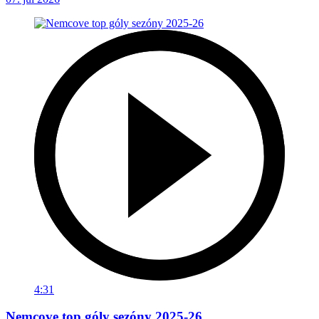
4:31
Nemcove top góly sezóny 2025-26