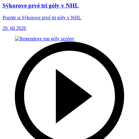
Sýkorove prvé tri góly v NHL
Pozrite si Sýkorove prvé tri góly v NHL
29. júl 2026