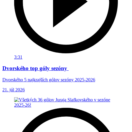
3:31
Dvorského top góly sezóny
Dvorského 5 najkrajších gólov sezóny 2025-2026
21. júl 2026