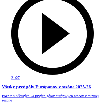
21:27
Všetky prvé góly Európanov v sezóne 2025-26
Pozrite si všetkých 24 prvých gólov európskych hráčov v minulej
sezóne