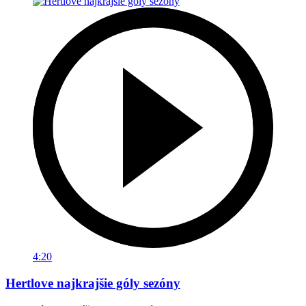
4:20
Hertlove najkrajšie góly sezóny