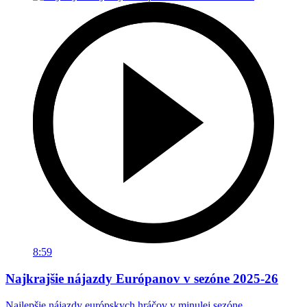
8:59
Najkrajšie nájazdy Európanov v sezóne 2025-26
Najlepšie nájazdy európskych hráčov v minulej sezóne