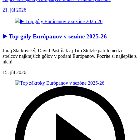
21. júl 2026
▶️ Top góly Európanov v sezóne 2025-26
Juraj Slafkovský, David Pastrňák aj Tim Stützle patrili medzi
strelcov najkrajších gólov v podaní Európanov. Pozrite si najlepšie z
nich!
15. júl 2026