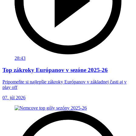
28:43
Top zákroky Európanov v sezóne 2025-26
Pripomeňte si najlepšie zákroky Európanov v základnej časti aj v
play off
07. júl 2026