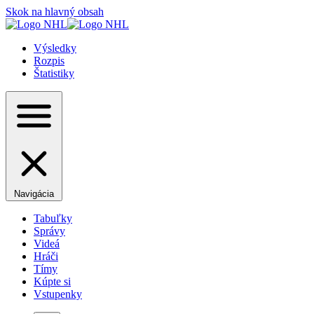
Skok na hlavný obsah
Výsledky
Rozpis
Štatistiky
Navigácia
Tabuľky
Správy
Videá
Hráči
Tímy
Kúpte si
Vstupenky