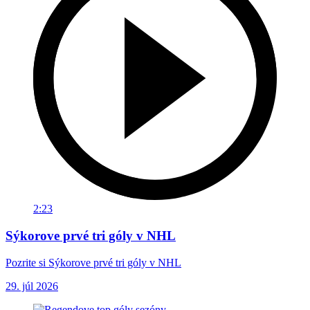
2:23
Sýkorove prvé tri góly v NHL
Pozrite si Sýkorove prvé tri góly v NHL
29. júl 2026