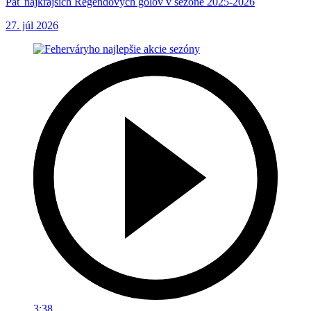
Päť najkrajších Regendových gólov v sezóne 2025-2026
27. júl 2026
3:38