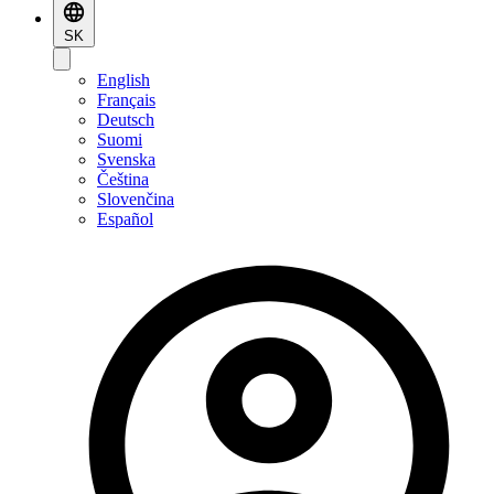
SK
English
Français
Deutsch
Suomi
Svenska
Čeština
Slovenčina
Español