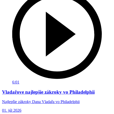
6:01
Vladařove najlepšie zákroky vo Philadelphii
Najlepšie zákroky Dana Vladařa vo Philadelphii
01. júl 2026