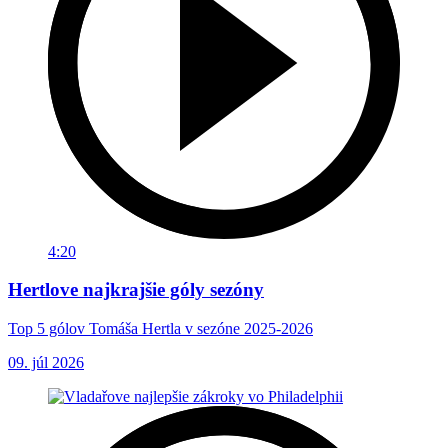
4:20
Hertlove najkrajšie góly sezóny
Top 5 gólov Tomáša Hertla v sezóne 2025-2026
09. júl 2026