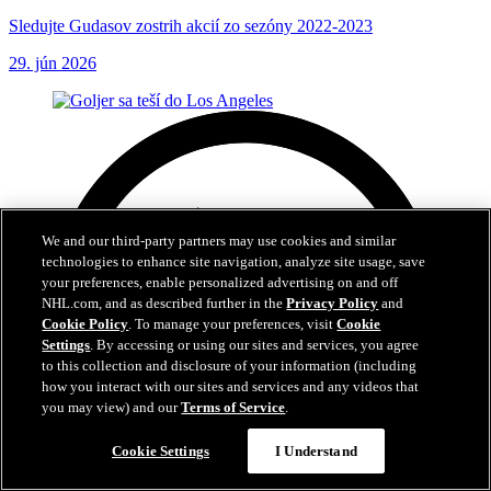
Sledujte Gudasov zostrih akcií zo sezóny 2022-2023
29. jún 2026
We and our third-party partners may use cookies and similar
technologies to enhance site navigation, analyze site usage, save
your preferences, enable personalized advertising on and off
NHL.com, and as described further in the
Privacy Policy
and
Cookie Policy
. To manage your preferences, visit
Cookie
Settings
. By accessing or using our sites and services, you agree
to this collection and disclosure of your information (including
how you interact with our sites and services and any videos that
you may view) and our
Terms of Service
.
Cookie Settings
I Understand