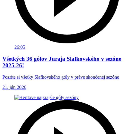
26:05
Všetkých 36 gólov Juraja Slafkovského v sezóne
2025-26!
Pozrite si všetky Slafkovského góly v práve skončenej sezóne
21. jún 2026