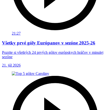
21:27
Všetky prvé góly Európanov v sezóne 2025-26
Pozrite si všetkých 24 prvých gólov európskych hráčov v minulej
sezóne
21. júl 2026