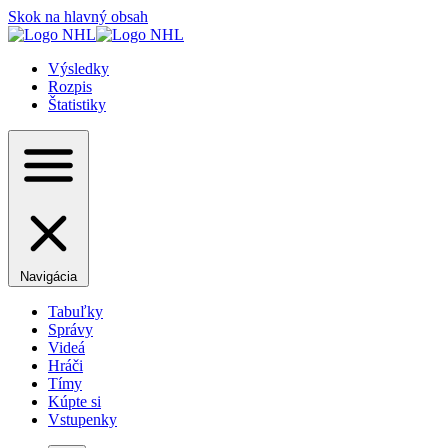
Skok na hlavný obsah
Výsledky
Rozpis
Štatistiky
Navigácia
Tabuľky
Správy
Videá
Hráči
Tímy
Kúpte si
Vstupenky