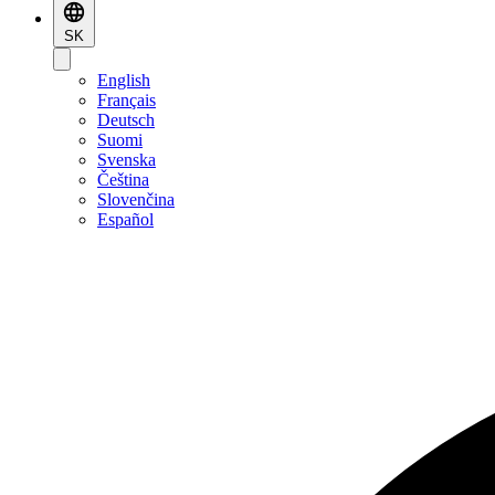
SK
English
Français
Deutsch
Suomi
Svenska
Čeština
Slovenčina
Español