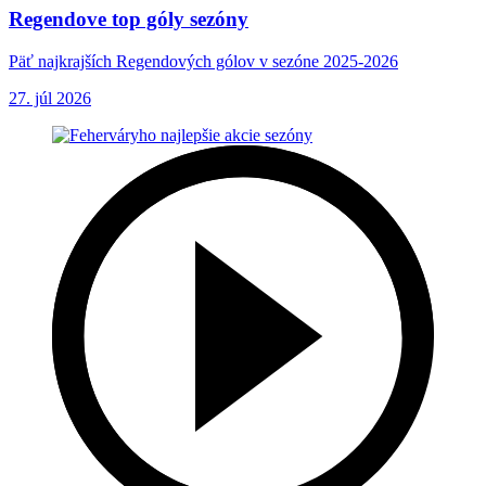
Regendove top góly sezóny
Päť najkrajších Regendových gólov v sezóne 2025-2026
27. júl 2026