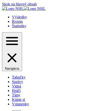
Skok na hlavný obsah
Výsledky
Rozpis
Štatistiky
Navigácia
Tabuľky
Správy
Videá
Hráči
Tímy
Kúpte si
Vstupenky