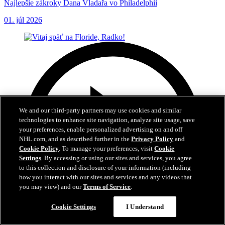
Najlepšie zákroky Dana Vladařa vo Philadelphii
01. júl 2026
We and our third-party partners may use cookies and similar
technologies to enhance site navigation, analyze site usage, save
your preferences, enable personalized advertising on and off
NHL.com, and as described further in the
Privacy Policy
and
Cookie Policy
. To manage your preferences, visit
Cookie
Settings
. By accessing or using our sites and services, you agree
to this collection and disclosure of your information (including
how you interact with our sites and services and any videos that
you may view) and our
Terms of Service
.
Cookie Settings
I Understand
3:04