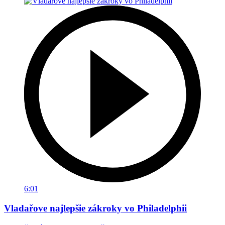
6:01
Vladařove najlepšie zákroky vo Philadelphii