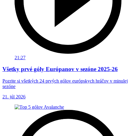
21:27
Všetky prvé góly Európanov v sezóne 2025-26
Pozrite si všetkých 24 prvých gólov európskych hráčov v minulej
sezóne
21. júl 2026