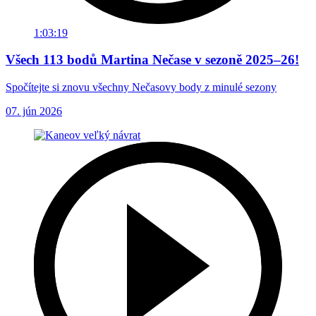
1:03:19
Všech 113 bodů Martina Nečase v sezoně 2025–26!
Spočítejte si znovu všechny Nečasovy body z minulé sezony
07. jún 2026