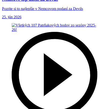
Pozrite si to najlepšie v Nemcovom podaní za Devils
25. jún 2026