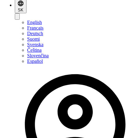
SK
English
Français
Deutsch
Suomi
Svenska
Čeština
Slovenčina
Español