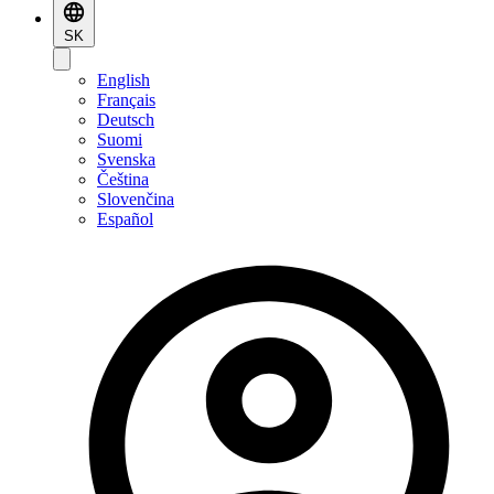
SK
English
Français
Deutsch
Suomi
Svenska
Čeština
Slovenčina
Español