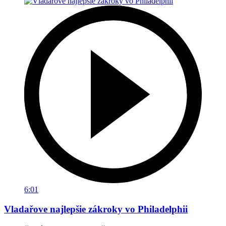
6:01
Vladařove najlepšie zákroky vo Philadelphii