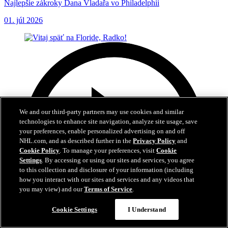
Najlepšie zákroky Dana Vladařa vo Philadelphii
01. júl 2026
We and our third-party partners may use cookies and similar
technologies to enhance site navigation, analyze site usage, save
your preferences, enable personalized advertising on and off
NHL.com, and as described further in the
Privacy Policy
and
Cookie Policy
. To manage your preferences, visit
Cookie
Settings
. By accessing or using our sites and services, you agree
to this collection and disclosure of your information (including
how you interact with our sites and services and any videos that
you may view) and our
Terms of Service
.
Cookie Settings
I Understand
3:04