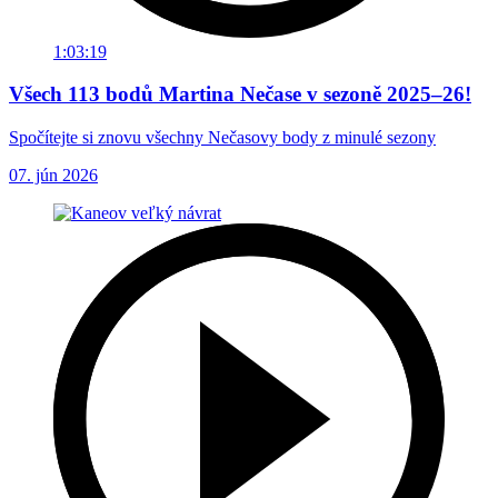
1:03:19
Všech 113 bodů Martina Nečase v sezoně 2025–26!
Spočítejte si znovu všechny Nečasovy body z minulé sezony
07. jún 2026