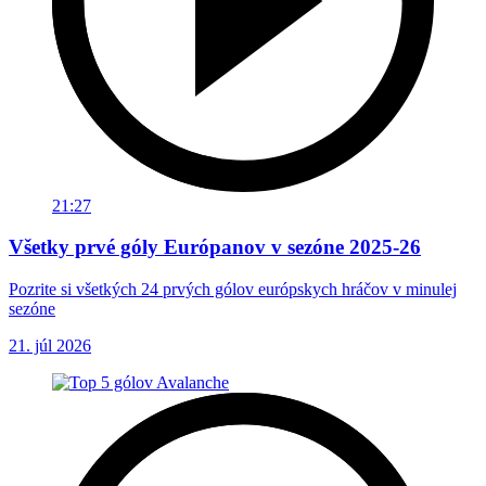
21:27
Všetky prvé góly Európanov v sezóne 2025-26
Pozrite si všetkých 24 prvých gólov európskych hráčov v minulej
sezóne
21. júl 2026