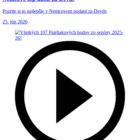
Pozrite si to najlepšie v Nemcovom podaní za Devils
25. jún 2026