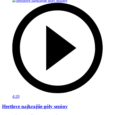
4:20
Hertlove najkrajšie góly sezóny