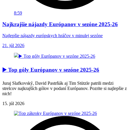
8:59
Najkrajšie nájazdy Európanov v sezóne 2025-26
Najlepšie nájazdy európskych hráčov v minulej sezóne
21. júl 2026
▶️ Top góly Európanov v sezóne 2025-26
Juraj Slafkovský, David Pastrňák aj Tim Stützle patrili medzi
strelcov najkrajších gólov v podaní Európanov. Pozrite si najlepšie z
nich!
15. júl 2026