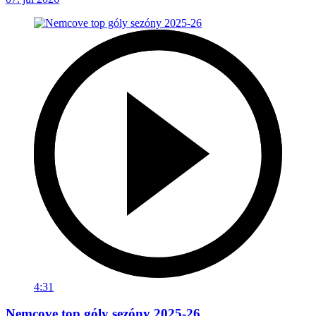
4:31
Nemcove top góly sezóny 2025-26