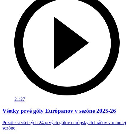
21:27
Všetky prvé góly Európanov v sezóne 2025-26
Pozrite si všetkých 24 prvých gólov európskych hráčov v minulej
sezóne