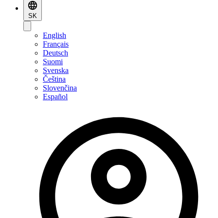
SK
English
Français
Deutsch
Suomi
Svenska
Čeština
Slovenčina
Español