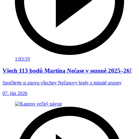
1:03:19
Všech 113 bodů Martina Nečase v sezoně 2025–26!
Spočítejte si znovu všechny Nečasovy body z minulé sezony
07. jún 2026