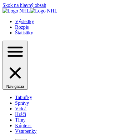
Skok na hlavný obsah
Výsledky
Rozpis
Štatistiky
Navigácia
Tabuľky
Správy
Videá
Hráči
Tímy
Kúpte si
Vstupenky