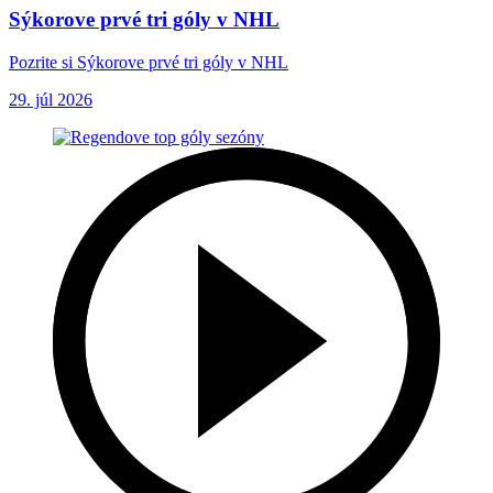
Sýkorove prvé tri góly v NHL
Pozrite si Sýkorove prvé tri góly v NHL
29. júl 2026