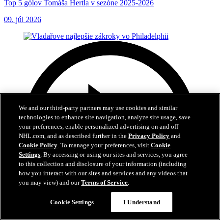
Top 5 gólov Tomáša Hertla v sezóne 2025-2026
09. júl 2026
We and our third-party partners may use cookies and similar
technologies to enhance site navigation, analyze site usage, save
your preferences, enable personalized advertising on and off
NHL.com, and as described further in the
Privacy Policy
and
Cookie Policy
. To manage your preferences, visit
Cookie
Settings
. By accessing or using our sites and services, you agree
to this collection and disclosure of your information (including
how you interact with our sites and services and any videos that
you may view) and our
Terms of Service
.
Cookie Settings
I Understand
6:01