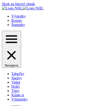
Skok na hlavný obsah
Výsledky
Rozpis
Štatistiky
Navigácia
Tabuľky
Správy
Videá
Hráči
Tímy
Kúpte si
Vstupenky