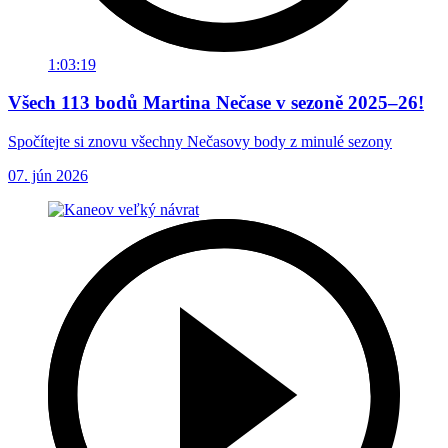
1:03:19
Všech 113 bodů Martina Nečase v sezoně 2025–26!
Spočítejte si znovu všechny Nečasovy body z minulé sezony
07. jún 2026