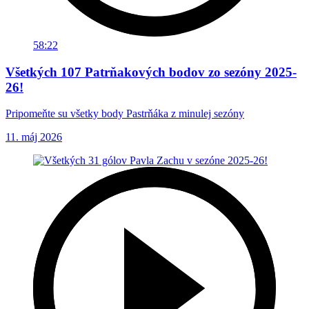
58:22
Všetkých 107 Patrňakových bodov zo sezóny 2025-
26!
Pripomeňte su všetky body Pastrňáka z minulej sezóny
11. máj 2026