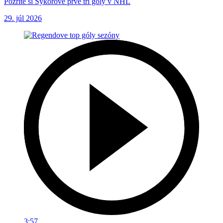
Pozrite si Sýkorove prvé tri góly v NHL
29. júl 2026
3:57