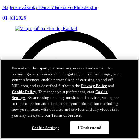
Najlepšie zákroky Dana Vladařa vo Philadelphii
01. júl 2026
We and our third-party partners may use cookies and similar
technologies to enhance site navigation, analyze site usage, save
your preferences, enable personalized advertising on and off
NHL.com, and as described further in the
Privacy Policy
and
Cookie Policy
. To manage your preferences, visit
Cookie
Settings
. By accessing or using our sites and services, you agree
to this collection and disclosure of your information (including
how you interact with our sites and services and any videos that
you may view) and our
Terms of Service
.
Cookie Settings
I Understand