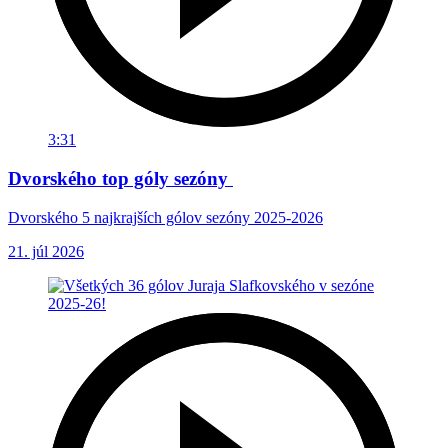
3:31
Dvorského top góly sezóny
Dvorského 5 najkrajších gólov sezóny 2025-2026
21. júl 2026