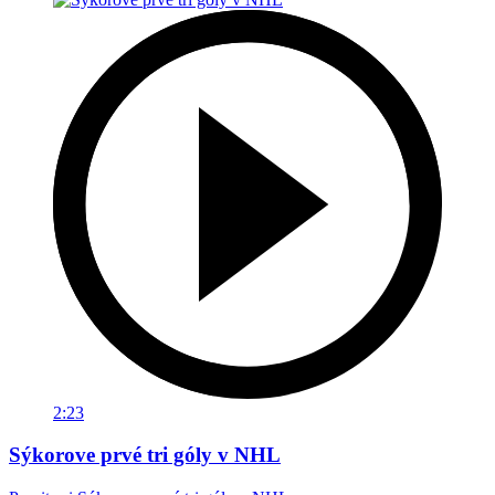
2:23
Sýkorove prvé tri góly v NHL