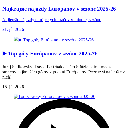
Najkrajšie nájazdy Európanov v sezóne 2025-26
Najlepšie nájazdy európskych hráčov v minulej sezóne
21. júl 2026
▶️ Top góly Európanov v sezóne 2025-26
Juraj Slafkovský, David Pastrňák aj Tim Stützle patrili medzi
strelcov najkrajších gólov v podaní Európanov. Pozrite si najlepšie z
nich!
15. júl 2026