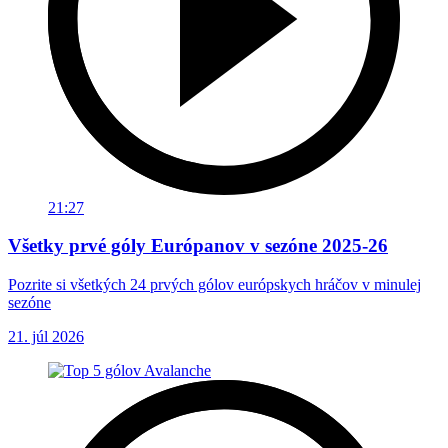
21:27
Všetky prvé góly Európanov v sezóne 2025-26
Pozrite si všetkých 24 prvých gólov európskych hráčov v minulej
sezóne
21. júl 2026