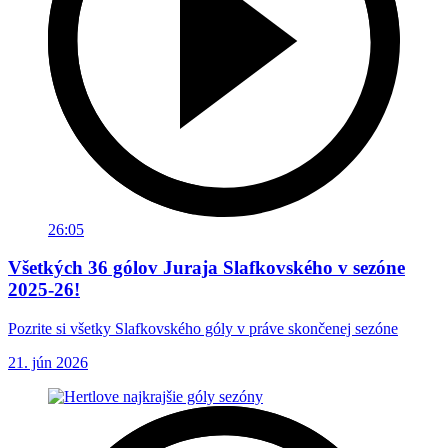
26:05
Všetkých 36 gólov Juraja Slafkovského v sezóne
2025-26!
Pozrite si všetky Slafkovského góly v práve skončenej sezóne
21. jún 2026