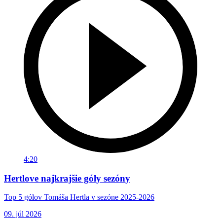
4:20
Hertlove najkrajšie góly sezóny
Top 5 gólov Tomáša Hertla v sezóne 2025-2026
09. júl 2026