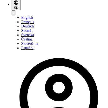
SK
English
Français
Deutsch
Suomi
Svenska
Čeština
Slovenčina
Español