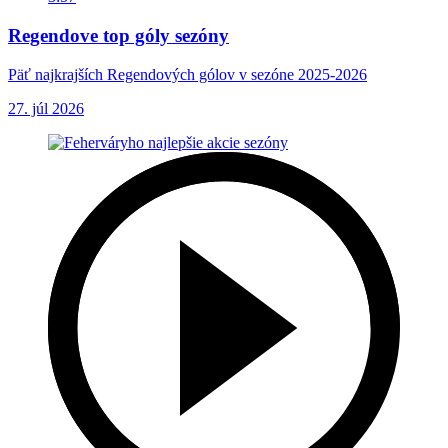
Regendove top góly sezóny
Päť najkrajších Regendových gólov v sezóne 2025-2026
27. júl 2026