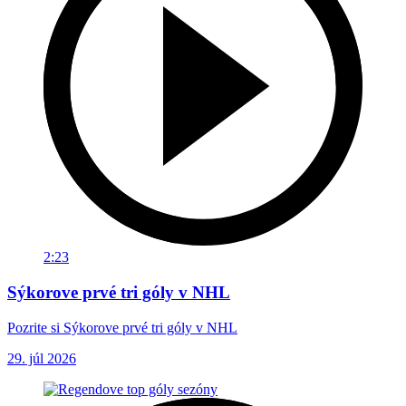
2:23
Sýkorove prvé tri góly v NHL
Pozrite si Sýkorove prvé tri góly v NHL
29. júl 2026