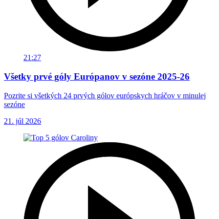
21:27
Všetky prvé góly Európanov v sezóne 2025-26
Pozrite si všetkých 24 prvých gólov európskych hráčov v minulej
sezóne
21. júl 2026