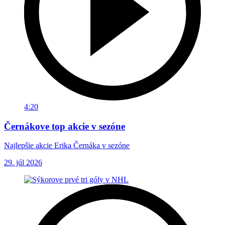
4:20
Černákove top akcie v sezóne
Najlepšie akcie Erika Černáka v sezóne
29. júl 2026