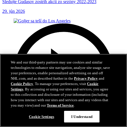
Sledujte Gudasov zostrih akcií zo sezóny 2022-2023
29. jún 2026
We and our third-party partners may use cookies and similar
technologies to enhance site navigation, analyze site usage, save
your preferences, enable personalized advertising on and off
NHL.com, and as described further in the
Privacy Policy
and
Cookie Policy
. To manage your preferences, visit
Cookie
Settings
. By accessing or using our sites and services, you agree
to this collection and disclosure of your information (including
how you interact with our sites and services and any videos that
you may view) and our
Terms of Service
.
Cookie Settings
I Understand
0:35