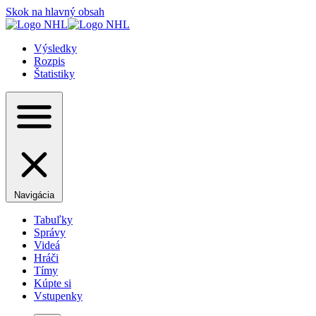
Skok na hlavný obsah
Výsledky
Rozpis
Štatistiky
Navigácia
Tabuľky
Správy
Videá
Hráči
Tímy
Kúpte si
Vstupenky