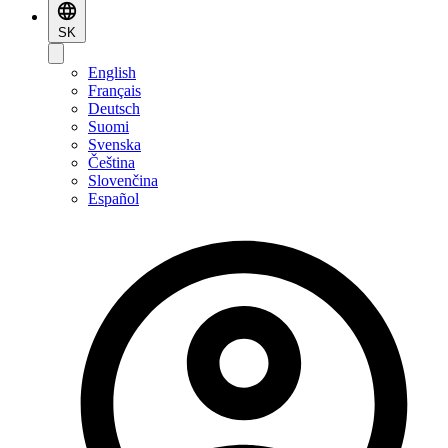
SK
English
Français
Deutsch
Suomi
Svenska
Čeština
Slovenčina
Español