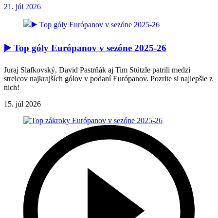
21. júl 2026
▶️ Top góly Európanov v sezóne 2025-26
Juraj Slafkovský, David Pastrňák aj Tim Stützle patrili medzi
strelcov najkrajších gólov v podaní Európanov. Pozrite si najlepšie z
nich!
15. júl 2026