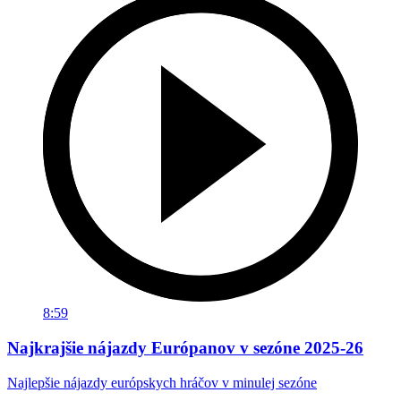
8:59
Najkrajšie nájazdy Európanov v sezóne 2025-26
Najlepšie nájazdy európskych hráčov v minulej sezóne