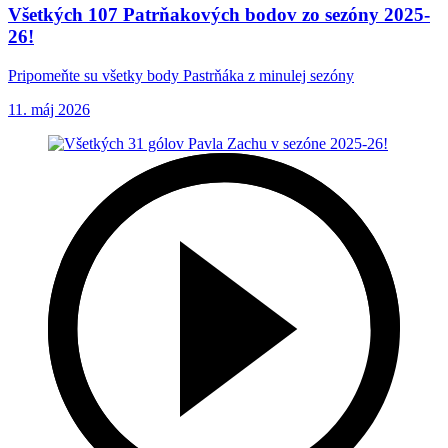
Všetkých 107 Patrňakových bodov zo sezóny 2025-
26!
Pripomeňte su všetky body Pastrňáka z minulej sezóny
11. máj 2026