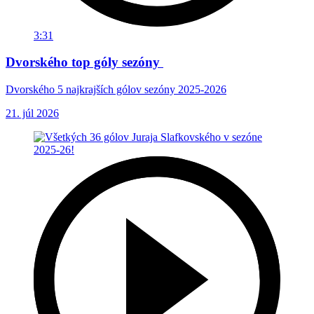
3:31
Dvorského top góly sezóny
Dvorského 5 najkrajších gólov sezóny 2025-2026
21. júl 2026