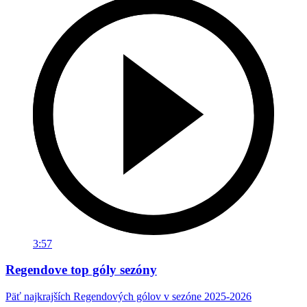
3:57
Regendove top góly sezóny
Päť najkrajších Regendových gólov v sezóne 2025-2026