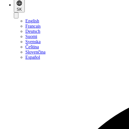
SK
English
Français
Deutsch
Suomi
Svenska
Čeština
Slovenčina
Español