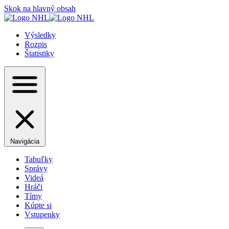
Skok na hlavný obsah
Výsledky
Rozpis
Štatistiky
Navigácia
Tabuľky
Správy
Videá
Hráči
Tímy
Kúpte si
Vstupenky