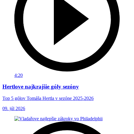
4:20
Hertlove najkrajšie góly sezóny
Top 5 gólov Tomáša Hertla v sezóne 2025-2026
09. júl 2026