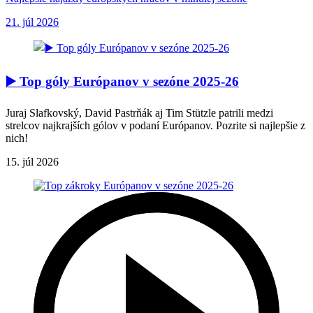
21. júl 2026
▶️ Top góly Európanov v sezóne 2025-26
Juraj Slafkovský, David Pastrňák aj Tim Stützle patrili medzi
strelcov najkrajších gólov v podaní Európanov. Pozrite si najlepšie z
nich!
15. júl 2026