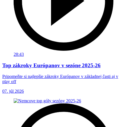
28:43
Top zákroky Európanov v sezóne 2025-26
Pripomeňte si najlepšie zákroky Európanov v základnej časti aj v
play off
07. júl 2026