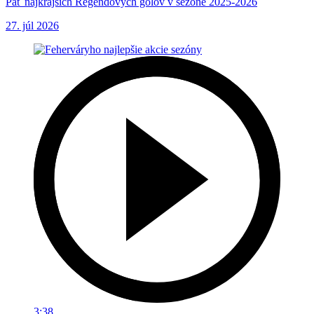
Päť najkrajších Regendových gólov v sezóne 2025-2026
27. júl 2026
3:38