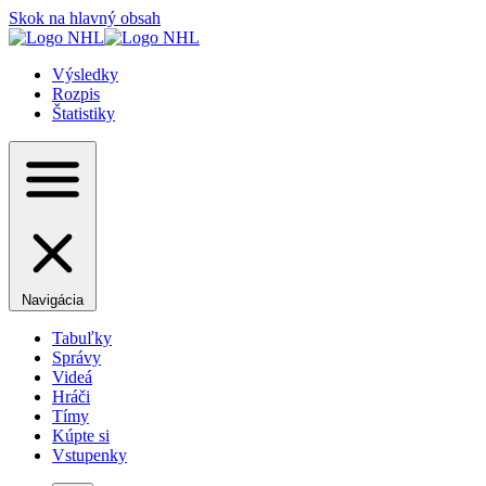
Skok na hlavný obsah
Výsledky
Rozpis
Štatistiky
Navigácia
Tabuľky
Správy
Videá
Hráči
Tímy
Kúpte si
Vstupenky