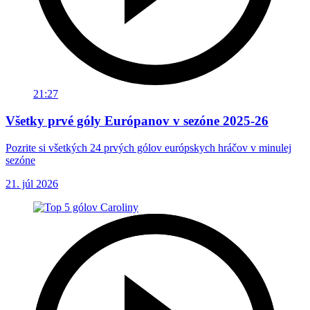
21:27
Všetky prvé góly Európanov v sezóne 2025-26
Pozrite si všetkých 24 prvých gólov európskych hráčov v minulej
sezóne
21. júl 2026