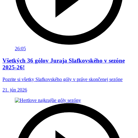
26:05
Všetkých 36 gólov Juraja Slafkovského v sezóne
2025-26!
Pozrite si všetky Slafkovského góly v práve skončenej sezóne
21. jún 2026