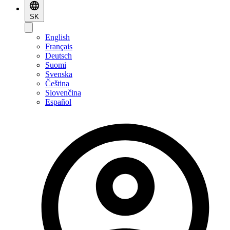
SK
English
Français
Deutsch
Suomi
Svenska
Čeština
Slovenčina
Español