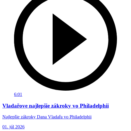
6:01
Vladařove najlepšie zákroky vo Philadelphii
Najlepšie zákroky Dana Vladařa vo Philadelphii
01. júl 2026