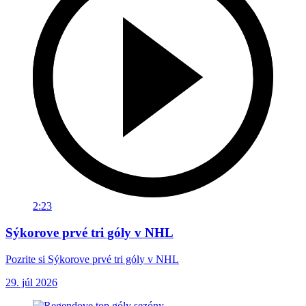
2:23
Sýkorove prvé tri góly v NHL
Pozrite si Sýkorove prvé tri góly v NHL
29. júl 2026