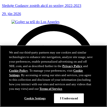
Sledujte Gudasov zostrih akcií zo sezóny 2022-2023
29. jún 2026
We and our third-party partners may use cookies and similar
technologies to enhance site navigation, analyze site usage, save
your preferences, enable personalized advertising on and off
NHL.com, and as described further in the
Privacy Policy
and
Cookie Policy
. To manage your preferences, visit
Cookie
Settings
. By accessing or using our sites and services, you agree
to this collection and disclosure of your information (including
how you interact with our sites and services and any videos that
you may view) and our
Terms of Service
.
Cookie Settings
I Understand