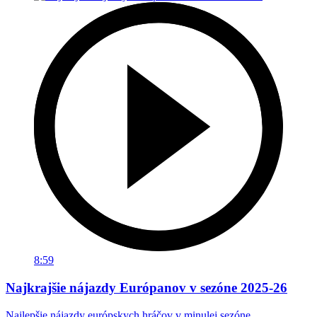
8:59
Najkrajšie nájazdy Európanov v sezóne 2025-26
Najlepšie nájazdy európskych hráčov v minulej sezóne