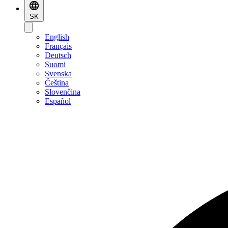
SK
English
Français
Deutsch
Suomi
Svenska
Čeština
Slovenčina
Español