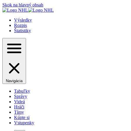
Skok na hlavný obsah
Výsledky
Rozpis
Štatistiky
Navigácia
Tabuľky
Správy
Videá
Hráči
Tímy
Kúpte si
Vstupenky