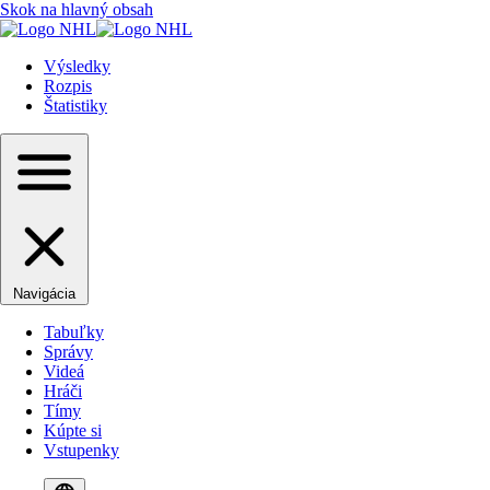
Skok na hlavný obsah
Výsledky
Rozpis
Štatistiky
Navigácia
Tabuľky
Správy
Videá
Hráči
Tímy
Kúpte si
Vstupenky