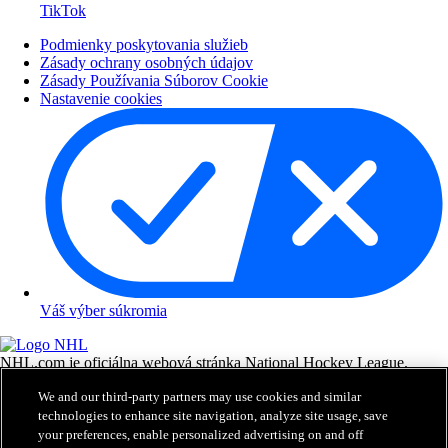
TikTok
Podmienky poskytovania služieb
Zásady ochrany osobných údajov
Zásady Používania Súborov Cookie
Nastavenie cookies
Váš výber súkromia
NHL.com je oficiálna webová stránka National Hockey League.
Všetky názvy a logá NHL a tímov NHL tu zobrazených sú
We and our third-party partners may use cookies and similar
vlastníctvom NHL a príslušných klubov a nesmú byť reprodukované
technologies to enhance site navigation, analyze site usage, save
bez predchádzajúceho písomného súhlasu NHL Enterprises, L.P. ©
NHL 2026. Všetky práva vyhradené. Všetky dresy tímov NHL
your preferences, enable personalized advertising on and off