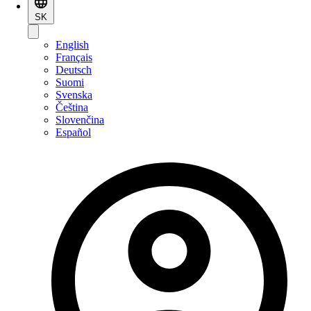
SK
English
Français
Deutsch
Suomi
Svenska
Čeština
Slovenčina
Español