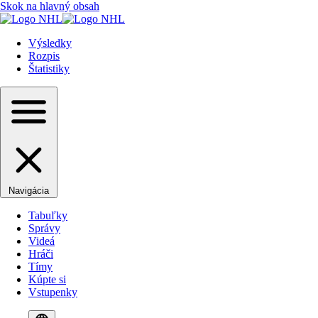
Skok na hlavný obsah
Výsledky
Rozpis
Štatistiky
Navigácia
Tabuľky
Správy
Videá
Hráči
Tímy
Kúpte si
Vstupenky