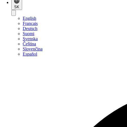
SK
English
Français
Deutsch
Suomi
Svenska
Čeština
Slovenčina
Español