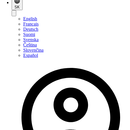
SK
English
Français
Deutsch
Suomi
Svenska
Čeština
Slovenčina
Español