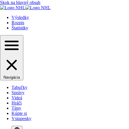
Skok na hlavný obsah
Výsledky
Rozpis
Štatistiky
Navigácia
Tabuľky
Správy
Videá
Hráči
Tímy
Kúpte si
Vstupenky