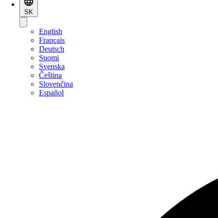
SK
English
Français
Deutsch
Suomi
Svenska
Čeština
Slovenčina
Español