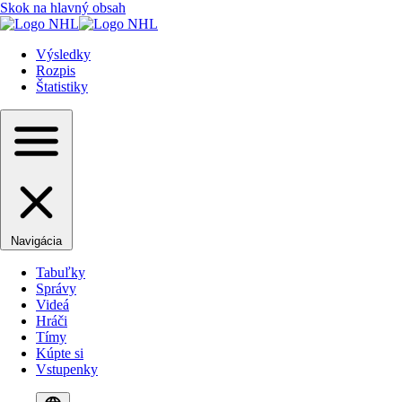
Skok na hlavný obsah
Výsledky
Rozpis
Štatistiky
Navigácia
Tabuľky
Správy
Videá
Hráči
Tímy
Kúpte si
Vstupenky