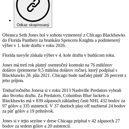
Odkaz skopírovaný
Obranca Seth Jones bol v sobotu vymenený z Chicago Blackhawks
do Florida Panthers za brankára Spencera Knighta a podmienený
výber v 1. kole draftu v roku 2026.
Florida navyše získala výber v 4. kole draftu v budúcom roku.
Jones má tretí rok platný osemročný kontrakt na 76 miliónov
dolárov (priemerne 9,5 milióna dolárov ročne), ktorý podpísal s
Blackhawks 28. júla 2021. Chicago bude naďalej platiť 26 percent z
jeho príjmu.
Tridsaťročného Jonesa si v roku 2013 Nashville Predators vybrali
ako štvorku draftu. Za Predators, Columbus Blue Jackets a
Blackhawks má v 839 zápasoch základnej časti NHL 432 bodov za
97 gólov a 335 asistencií. V 37 dueloch play off nazbieral 24 bodov
za päť gólov a 19 prihrávok.
Jones si v tejto sezóne v drese Chicaga pripísal v 42 zápasoch 27
bodov za sedem gólov a 20 asistencií.