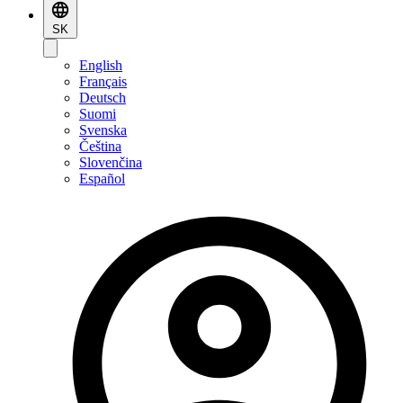
SK
English
Français
Deutsch
Suomi
Svenska
Čeština
Slovenčina
Español