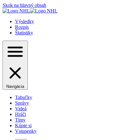
Skok na hlavný obsah
Výsledky
Rozpis
Štatistiky
Navigácia
Tabuľky
Správy
Videá
Hráči
Tímy
Kúpte si
Vstupenky