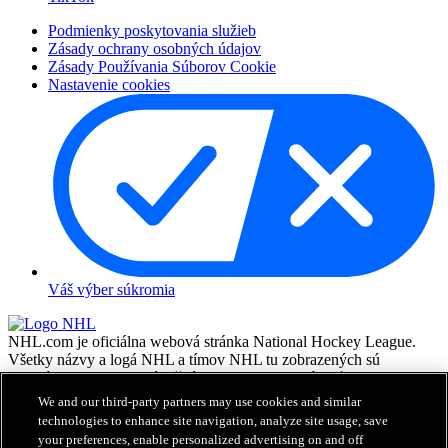
Podmienky poskytovania služieb
Zásady ochrany osobných údajov
Zásady Používania Súborov Cookie
Nastavenie cookies
Váš výber súkromia
NHL.com je oficiálna webová stránka National Hockey League.
Všetky názvy a logá NHL a tímov NHL tu zobrazených sú
vlastníctvom NHL a príslušných klubov a nesmú byť
reprodukované bez predchádzajúceho písomného súhlasu NHL
We and our third-party partners may use cookies and similar
Enterprises, L.P. © NHL 2026. Všetky práva vyhradené. Všetky
technologies to enhance site navigation, analyze site usage, save
dresy tímov NHL costumizované menami a číslami hráčov NHL sú
your preferences, enable personalized advertising on and off