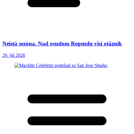
Neistá sezóna. Nad osudom Regendu visí otáznik
29. júl 2026