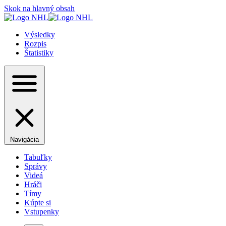
Skok na hlavný obsah
Výsledky
Rozpis
Štatistiky
Navigácia
Tabuľky
Správy
Videá
Hráči
Tímy
Kúpte si
Vstupenky