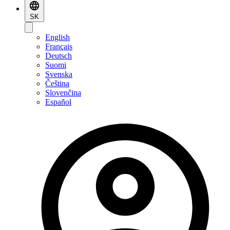
SK
English
Français
Deutsch
Suomi
Svenska
Čeština
Slovenčina
Español