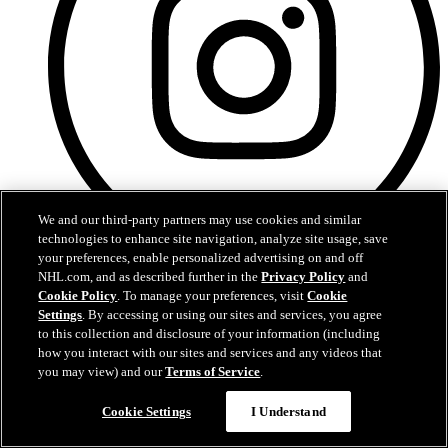
We and our third-party partners may use cookies and similar
technologies to enhance site navigation, analyze site usage, save
your preferences, enable personalized advertising on and off
Instagram
NHL.com, and as described further in the
Privacy Policy
and
Cookie Policy
. To manage your preferences, visit
Cookie
Settings
. By accessing or using our sites and services, you agree
to this collection and disclosure of your information (including
how you interact with our sites and services and any videos that
you may view) and our
Terms of Service
.
Cookie Settings
I Understand