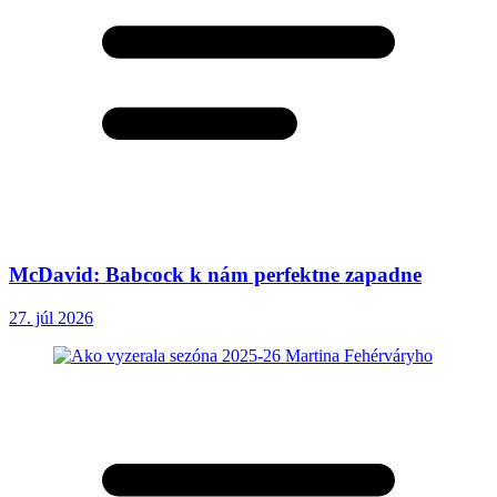
McDavid: Babcock k nám perfektne zapadne
27. júl 2026