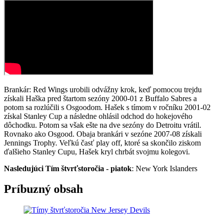
Brankár: Red Wings urobili odvážny krok, keď pomocou trejdu
získali Haška pred štartom sezóny 2000-01 z Buffalo Sabres a
potom sa rozlúčili s Osgoodom. Hašek s tímom v ročníku 2001-02
získal Stanley Cup a následne ohlásil odchod do hokejového
dôchodku. Potom sa však ešte na dve sezóny do Detroitu vrátil.
Rovnako ako Osgood. Obaja brankári v sezóne 2007-08 získali
Jennings Trophy. Veľkú časť play off, ktoré sa skončilo ziskom
ďalšieho Stanley Cupu, Hašek kryl chrbát svojmu kolegovi.
Nasledujúci Tím štvrťstoročia - piatok
: New York Islanders
Príbuzný obsah