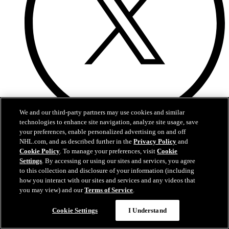
We and our third-party partners may use cookies and similar
technologies to enhance site navigation, analyze site usage, save
X
your preferences, enable personalized advertising on and off
NHL.com, and as described further in the
Privacy Policy
and
Cookie Policy
. To manage your preferences, visit
Cookie
Settings
. By accessing or using our sites and services, you agree
to this collection and disclosure of your information (including
how you interact with our sites and services and any videos that
you may view) and our
Terms of Service
.
Cookie Settings
I Understand