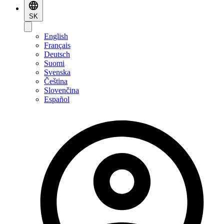
SK
English
Français
Deutsch
Suomi
Svenska
Čeština
Slovenčina
Español