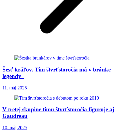
Šesť kráľov. Tím štvrťstoročia má v bránke
legendy
11. máj 2025
V tretej skupine tímu štvrťstoročia figuruje aj
Gaudreau
10. máj 2025