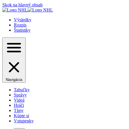
Skok na hlavný obsah
Výsledky
Rozpis
Štatistiky
Navigácia
Tabuľky
Správy
Videá
Hráči
Tímy
Kúpte si
Vstupenky