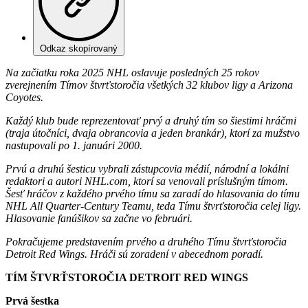
Odkaz skopírovaný
Na začiatku roka 2025 NHL oslavuje posledných 25 rokov
zverejnením Tímov štvrťstoročia všetkých 32 klubov ligy a Arizona
Coyotes.
Každý klub bude reprezentovať prvý a druhý tím so šiestimi hráčmi
(traja útočníci, dvaja obrancovia a jeden brankár), ktorí za mužstvo
nastupovali po 1. januári 2000.
Prvú a druhú šesticu vybrali zástupcovia médií, národní a lokálni
redaktori a autori NHL.com, ktorí sa venovali príslušným tímom.
Šesť hráčov z každého prvého tímu sa zaradí do hlasovania do tímu
NHL All Quarter-Century Teamu, teda Tímu štvrťstoročia celej ligy.
Hlasovanie fanúšikov sa začne vo februári.
Pokračujeme predstavením prvého a druhého Tímu štvrťstoročia
Detroit Red Wings. Hráči sú zoradení v abecednom poradí.
TÍM ŠTVRŤSTOROČIA DETROIT RED WINGS
Prvá šestka