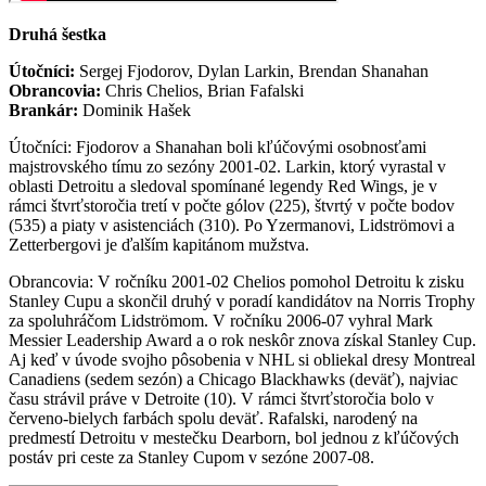
Druhá šestka
Útočníci:
Sergej Fjodorov, Dylan Larkin, Brendan Shanahan
Obrancovia:
Chris Chelios, Brian Fafalski
Brankár:
Dominik Hašek
Útočníci: Fjodorov a Shanahan boli kľúčovými osobnosťami
majstrovského tímu zo sezóny 2001-02. Larkin, ktorý vyrastal v
oblasti Detroitu a sledoval spomínané legendy Red Wings, je v
rámci štvrťstoročia tretí v počte gólov (225), štvrtý v počte bodov
(535) a piaty v asistenciách (310). Po Yzermanovi, Lidströmovi a
Zetterbergovi je ďalším kapitánom mužstva.
Obrancovia: V ročníku 2001-02 Chelios pomohol Detroitu k zisku
Stanley Cupu a skončil druhý v poradí kandidátov na Norris Trophy
za spoluhráčom Lidströmom. V ročníku 2006-07 vyhral Mark
Messier Leadership Award a o rok neskôr znova získal Stanley Cup.
Aj keď v úvode svojho pôsobenia v NHL si obliekal dresy Montreal
Canadiens (sedem sezón) a Chicago Blackhawks (deväť), najviac
času strávil práve v Detroite (10). V rámci štvrťstoročia bolo v
červeno-bielych farbách spolu deväť. Rafalski, narodený na
predmestí Detroitu v mestečku Dearborn, bol jednou z kľúčových
postáv pri ceste za Stanley Cupom v sezóne 2007-08.