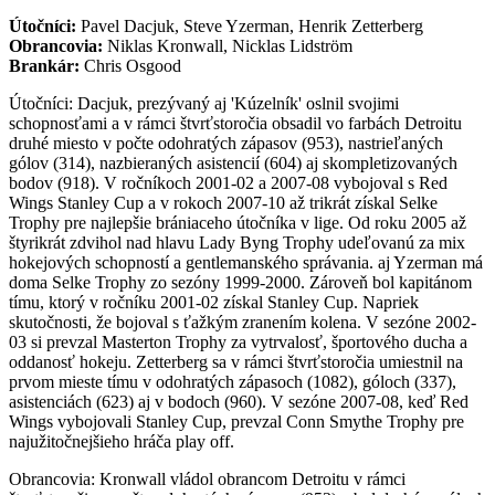
Útočníci:
Pavel Dacjuk, Steve Yzerman, Henrik Zetterberg
Obrancovia:
Niklas Kronwall, Nicklas Lidström
Brankár:
Chris Osgood
Útočníci: Dacjuk, prezývaný aj 'Kúzelník' oslnil svojimi
schopnosťami a v rámci štvrťstoročia obsadil vo farbách Detroitu
druhé miesto v počte odohratých zápasov (953), nastrieľaných
gólov (314), nazbieraných asistencií (604) aj skompletizovaných
bodov (918). V ročníkoch 2001-02 a 2007-08 vybojoval s Red
Wings Stanley Cup a v rokoch 2007-10 až trikrát získal Selke
Trophy pre najlepšie brániaceho útočníka v lige. Od roku 2005 až
štyrikrát zdvihol nad hlavu Lady Byng Trophy udeľovanú za mix
hokejových schopností a gentlemanského správania. aj Yzerman má
doma Selke Trophy zo sezóny 1999-2000. Zároveň bol kapitánom
tímu, ktorý v ročníku 2001-02 získal Stanley Cup. Napriek
skutočnosti, že bojoval s ťažkým zranením kolena. V sezóne 2002-
03 si prevzal Masterton Trophy za vytrvalosť, športového ducha a
oddanosť hokeju. Zetterberg sa v rámci štvrťstoročia umiestnil na
prvom mieste tímu v odohratých zápasoch (1082), góloch (337),
asistenciách (623) aj v bodoch (960). V sezóne 2007-08, keď Red
Wings vybojovali Stanley Cup, prevzal Conn Smythe Trophy pre
najužitočnejšieho hráča play off.
Obrancovia: Kronwall vládol obrancom Detroitu v rámci