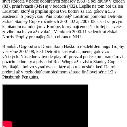
štvrťstoročia v počte odohratých zápasov (953) a bol druhý v góloch
(83), prihrávkach (349) aj v bodoch (432). Lepšie na tom bol už len
Lidström, ktorý si pripísal spolu 691 bodov za 155 gólov a 536
asistencií. S prezývkou 'Pán Dokonalý' Lidström pomohol Detroitu
získať Stanley Cup v ročníkoch 2001-02 aj 2007-08 a stal sa prvým
kapitánom narodeným v Európe, ktorý najcennejšiu trofej na svete
zdvihol na hlavu až dvakrát. V rokoch 2000-11 sedemkrát získal
Norris Trophy pre najlepšieho obrancu NHL.
Brankár: Osgood si s Dominikom Haškom rozdelil Jennings Trophy
v sezóne 2007-08, keď Detroit inkasoval najmenej gólov zo
všetkých. Následne v úvode play off prevzal po českom brankárovi
pozíciu jednotky a priviedol Red Wings až k zisku Stanley Cupu.
Vynikajúci bol vo vyraďovacej fáze aj o rok neskôr, keď Detroit
prehral až v rozhodujúcom siedmom zápase finálovej série 1:2 s
Pittsburgh Penguins.