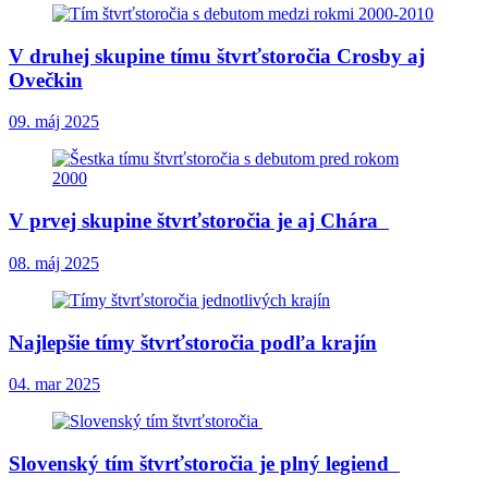
V druhej skupine tímu štvrťstoročia Crosby aj
Ovečkin
09. máj 2025
V prvej skupine štvrťstoročia je aj Chára
08. máj 2025
Najlepšie tímy štvrťstoročia podľa krajín
04. mar 2025
Slovenský tím štvrťstoročia je plný legiend