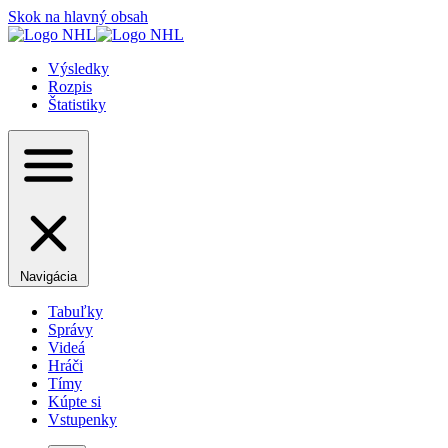
Skok na hlavný obsah
Výsledky
Rozpis
Štatistiky
Navigácia
Tabuľky
Správy
Videá
Hráči
Tímy
Kúpte si
Vstupenky