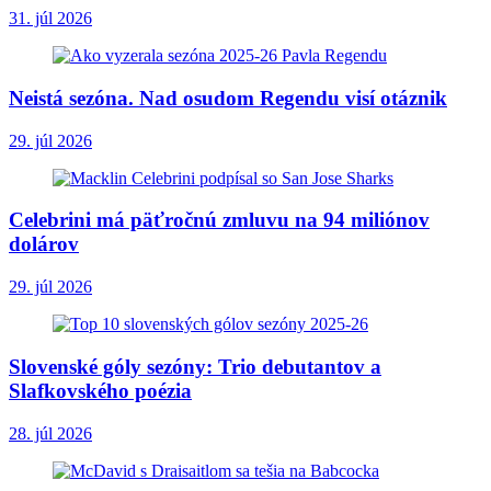
31. júl 2026
Neistá sezóna. Nad osudom Regendu visí otáznik
29. júl 2026
Celebrini má päťročnú zmluvu na 94 miliónov
dolárov
29. júl 2026
Slovenské góly sezóny: Trio debutantov a
Slafkovského poézia
28. júl 2026