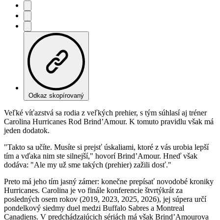
Odkaz skopírovaný
Veľké víťazstvá sa rodia z veľkých prehier, s tým súhlasí aj tréner
Carolina Hurricanes Rod Brind’Amour. K tomuto pravidlu však má
jeden dodatok.
"Takto sa učíte. Musíte si prejsť úskaliami, ktoré z vás urobia lepší
tím a vďaka nim ste silnejší," hovorí Brind’Amour. Hneď však
dodáva: "Ale my už sme takých (prehier) zažili dosť."
Preto má jeho tím jasný zámer: konečne prepísať novodobé kroniky
Hurricanes. Carolina je vo finále konferencie štvrtýkrát za
posledných osem rokov (2019, 2023, 2025, 2026), jej súpera určí
pondelkový siedmy duel medzi Buffalo Sabres a Montreal
Canadiens. V predchádzajúcich sériách má však Brind’Amourova