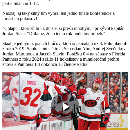
partia bilanciu 1-12.
Naozaj, aj taký silný tím vyhral len jedno finále konferencie z
trinástich pokusov!
"Chlapci, ktorí sú tu už dlhšie, si prešli mnohým," prikývol kapitán
Jordan Staal. "Dúfame, že to tento rok bude iný príbeh."
Staal je jedným z piatich hráčov, ktorí si pamätajú už 3. kolo play off
z roku 2019. Spolu s ním sú to aj Sebastian Aho, Andrej Svečnikov,
Jordan Martinook a Jaccob Slavin. Porážku 0:4 na zápasy s Florida
Panthers z roku 2024 zažilo 11 hokejistov a minuloročnú prehru
znova s Panthers 1:4 dokonca 18 členov kádra.
Play