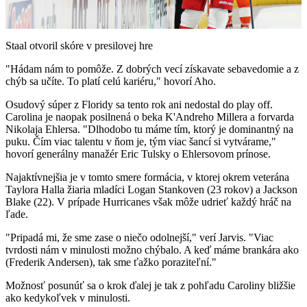
Video
Staal otvoril skóre v presilovej hre
"Hádam nám to pomôže. Z dobrých vecí získavate sebavedomie a z
chýb sa učíte. To platí celú kariéru," hovorí Aho.
Osudový súper z Floridy sa tento rok ani nedostal do play off.
Carolina je naopak posilnená o beka K'Andreho Millera a forvarda
Nikolaja Ehlersa. "Dlhodobo tu máme tím, ktorý je dominantný na
puku. Čím viac talentu v ňom je, tým viac šancí si vytvárame,"
hovorí generálny manažér Eric Tulsky o Ehlersovom prínose.
Najaktívnejšia je v tomto smere formácia, v ktorej okrem veterána
Taylora Halla žiaria mladíci Logan Stankoven (23 rokov) a Jackson
Blake (22). V prípade Hurricanes však môže udrieť každý hráč na
ľade.
"Pripadá mi, že sme zase o niečo odolnejší," verí Jarvis. "Viac
tvrdosti nám v minulosti možno chýbalo. A keď máme brankára ako
(Frederik Andersen), tak sme ťažko poraziteľní."
Možnosť posunúť sa o krok ďalej je tak z pohľadu Caroliny bližšie
ako kedykoľvek v minulosti.