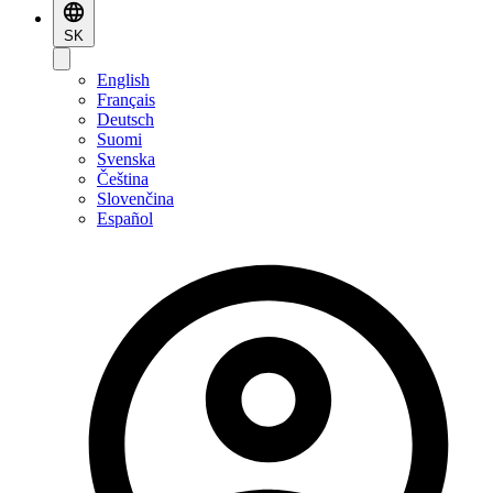
SK
English
Français
Deutsch
Suomi
Svenska
Čeština
Slovenčina
Español