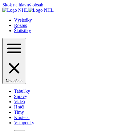
Skok na hlavný obsah
Výsledky
Rozpis
Štatistiky
Navigácia
Tabuľky
Správy
Videá
Hráči
Tímy
Kúpte si
Vstupenky