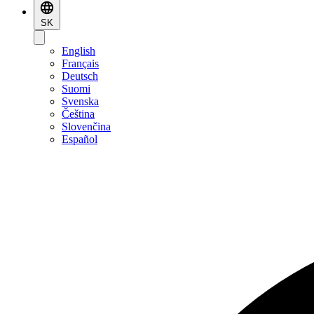
SK
English
Français
Deutsch
Suomi
Svenska
Čeština
Slovenčina
Español