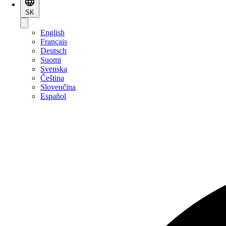
SK
English
Français
Deutsch
Suomi
Svenska
Čeština
Slovenčina
Español