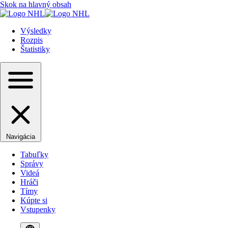
Skok na hlavný obsah
Výsledky
Rozpis
Štatistiky
Navigácia
Tabuľky
Správy
Videá
Hráči
Tímy
Kúpte si
Vstupenky