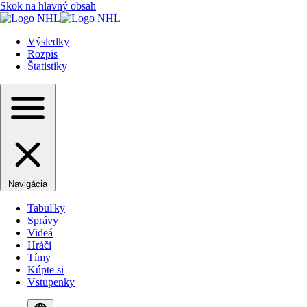
Skok na hlavný obsah
Výsledky
Rozpis
Štatistiky
Navigácia
Tabuľky
Správy
Videá
Hráči
Tímy
Kúpte si
Vstupenky