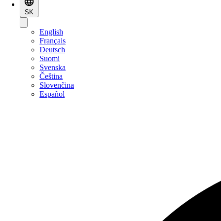
SK
English
Français
Deutsch
Suomi
Svenska
Čeština
Slovenčina
Español