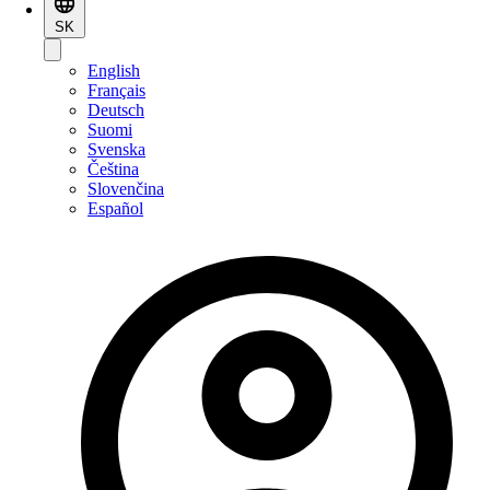
SK
English
Français
Deutsch
Suomi
Svenska
Čeština
Slovenčina
Español