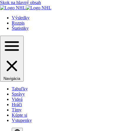
Skok na hlavný obsah
Výsledky
Rozpis
Štatistiky
Navigácia
Tabuľky
Správy
Videá
Hráči
Tímy
Kúpte si
Vstupenky