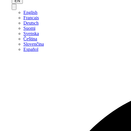
EN
English
Français
Deutsch
Suomi
Svenska
Čeština
Slovenčina
Español