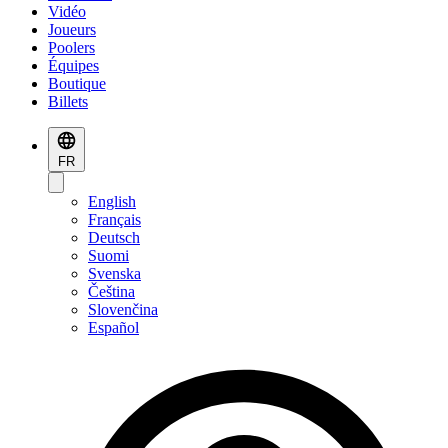
Vidéo
Joueurs
Poolers
Équipes
Boutique
Billets
FR
English
Français
Deutsch
Suomi
Svenska
Čeština
Slovenčina
Español