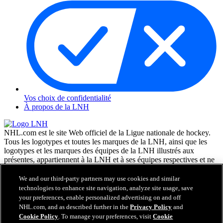
Vos choix de confidentialité
À propos de la LNH
NHL.com est le site Web officiel de la Ligue nationale de hockey.
Tous les logotypes et toutes les marques de la LNH, ainsi que les
logotypes et les marques des équipes de la LNH illustrés aux
présentes, appartiennent à la LNH et à ses équipes respectives et ne
peuvent être reproduits sans le consentement préalable écrit de NHL
Enterprises, L.P. © LNH 2026. Tous droits réservés. Tous les
We and our third-party partners may use cookies and similar
chandails d'équipe de la LNH personnalisés avec les noms des
technologies to enhance site navigation, analyze site usage, save
joueurs de la LNH et leurs numéros sont officiellement sous license
your preferences, enable personalized advertising on and off
de la LNH et de l'AJLNH. Le mot servant de marque Zamboni et la
NHL.com, and as described further in the
Privacy Policy
and
configuration de la surfaceuse Zamboni sont des marques de
Cookie Policy
. To manage your preferences, visit
Cookie
commerce déposées de Frank J. Zamboni & Co., Inc. © Frank J.