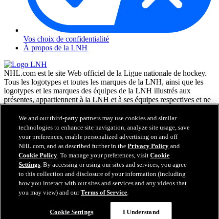
Vos choix de confidentialité
À propos de la LNH
NHL.com est le site Web officiel de la Ligue nationale de hockey.
Tous les logotypes et toutes les marques de la LNH, ainsi que les
logotypes et les marques des équipes de la LNH illustrés aux
présentes, appartiennent à la LNH et à ses équipes respectives et ne
peuvent être reproduits sans le consentement préalable écrit de NHL
Enterprises, L.P. © LNH 2026. Tous droits réservés. Tous les
We and our third-party partners may use cookies and similar
chandails d'équipe de la LNH personnalisés avec les noms des
technologies to enhance site navigation, analyze site usage, save
joueurs de la LNH et leurs numéros sont officiellement sous license
your preferences, enable personalized advertising on and off
de la LNH et de l'AJLNH. Le mot servant de marque Zamboni et la
NHL.com, and as described further in the
Privacy Policy
and
configuration de la surfaceuse Zamboni sont des marques de
Cookie Policy
. To manage your preferences, visit
Cookie
commerce déposées de Frank J. Zamboni & Co., Inc. © Frank J.
Settings
. By accessing or using our sites and services, you agree
Zamboni & Co., Inc. 2026. Tous droits réservés. Toute autre marque
to this collection and disclosure of your information (including
déposée ou tout droit d'auteur d'une tierce partie sont la propriété de
how you interact with our sites and services and any videos that
leurs auteurs respectifs. Tous droits réservés.
you may view) and our
Terms of Service
.
Cookie Settings
I Understand