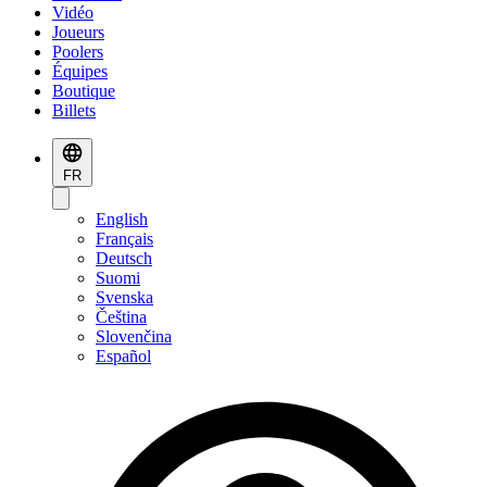
Vidéo
Joueurs
Poolers
Équipes
Boutique
Billets
FR
English
Français
Deutsch
Suomi
Svenska
Čeština
Slovenčina
Español