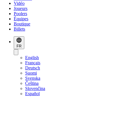
Vidéo
Joueurs
Poolers
Équipes
Boutique
Billets
FR
English
Français
Deutsch
Suomi
Svenska
Čeština
Slovenčina
Español