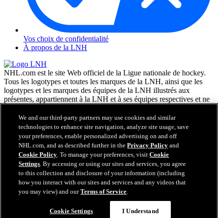
Vos choix de confidentialité
À propos de la LNH
NHL.com est le site Web officiel de la Ligue nationale de hockey.
Tous les logotypes et toutes les marques de la LNH, ainsi que les
logotypes et les marques des équipes de la LNH illustrés aux
présentes, appartiennent à la LNH et à ses équipes respectives et ne
peuvent être reproduits sans le consentement préalable écrit de NHL
Enterprises, L.P. © LNH 2026. Tous droits réservés. Tous les
We and our third-party partners may use cookies and similar
chandails d'équipe de la LNH personnalisés avec les noms des
technologies to enhance site navigation, analyze site usage, save
joueurs de la LNH et leurs numéros sont officiellement sous license
your preferences, enable personalized advertising on and off
de la LNH et de l'AJLNH. Le mot servant de marque Zamboni et la
NHL.com, and as described further in the
Privacy Policy
and
configuration de la surfaceuse Zamboni sont des marques de
Cookie Policy
. To manage your preferences, visit
Cookie
commerce déposées de Frank J. Zamboni & Co., Inc. © Frank J.
Settings
. By accessing or using our sites and services, you agree
Zamboni & Co., Inc. 2026. Tous droits réservés. Toute autre marque
to this collection and disclosure of your information (including
déposée ou tout droit d'auteur d'une tierce partie sont la propriété de
how you interact with our sites and services and any videos that
leurs auteurs respectifs. Tous droits réservés.
you may view) and our
Terms of Service
.
Cookie Settings
I Understand