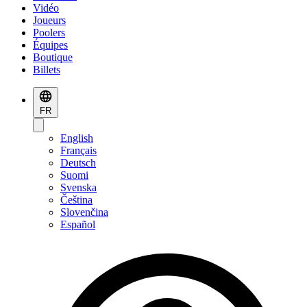
Vidéo
Joueurs
Poolers
Équipes
Boutique
Billets
FR
English
Français
Deutsch
Suomi
Svenska
Čeština
Slovenčina
Español