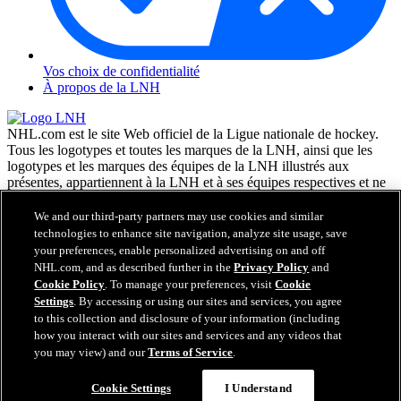
Vos choix de confidentialité
À propos de la LNH
NHL.com est le site Web officiel de la Ligue nationale de hockey.
Tous les logotypes et toutes les marques de la LNH, ainsi que les
logotypes et les marques des équipes de la LNH illustrés aux
présentes, appartiennent à la LNH et à ses équipes respectives et ne
peuvent être reproduits sans le consentement préalable écrit de NHL
Enterprises, L.P. © LNH 2026. Tous droits réservés. Tous les
We and our third-party partners may use cookies and similar
chandails d'équipe de la LNH personnalisés avec les noms des
technologies to enhance site navigation, analyze site usage, save
joueurs de la LNH et leurs numéros sont officiellement sous license
your preferences, enable personalized advertising on and off
de la LNH et de l'AJLNH. Le mot servant de marque Zamboni et la
NHL.com, and as described further in the
Privacy Policy
and
configuration de la surfaceuse Zamboni sont des marques de
Cookie Policy
. To manage your preferences, visit
Cookie
commerce déposées de Frank J. Zamboni & Co., Inc. © Frank J.
Settings
. By accessing or using our sites and services, you agree
Zamboni & Co., Inc. 2026. Tous droits réservés. Toute autre marque
to this collection and disclosure of your information (including
déposée ou tout droit d'auteur d'une tierce partie sont la propriété de
how you interact with our sites and services and any videos that
leurs auteurs respectifs. Tous droits réservés.
you may view) and our
Terms of Service
.
Cookie Settings
I Understand