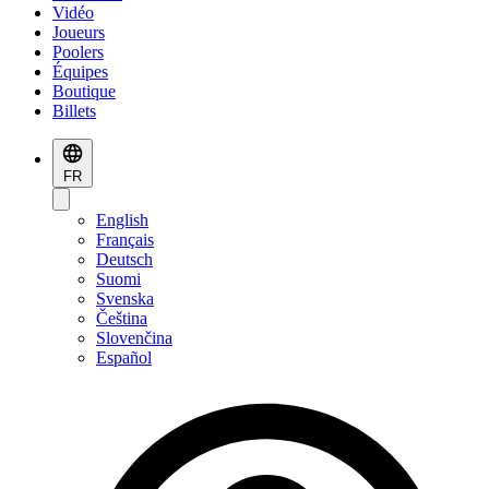
Vidéo
Joueurs
Poolers
Équipes
Boutique
Billets
FR
English
Français
Deutsch
Suomi
Svenska
Čeština
Slovenčina
Español