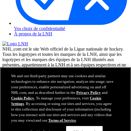
Vos choix de confidentialité
À propos de la LNH
NHL.com est le site Web officiel de la Ligue nationale de hockey.
Tous les logotypes et toutes les marques de la LNH, ainsi que les
logotypes et les marques des équipes de la LNH illustrés aux
présentes, appartiennent à la LNH et à ses équipes respectives et ne
peuvent être reproduits sans le consentement préalable écrit de NHL
Enterprises, L.P. © LNH 2026. Tous droits réservés. Tous les
We and our third-party partners may use cookies and similar
chandails d'équipe de la LNH personnalisés avec les noms des
technologies to enhance site navigation, analyze site usage, save
joueurs de la LNH et leurs numéros sont officiellement sous license
your preferences, enable personalized advertising on and off
de la LNH et de l'AJLNH. Le mot servant de marque Zamboni et la
NHL.com, and as described further in the
Privacy Policy
and
configuration de la surfaceuse Zamboni sont des marques de
Cookie Policy
. To manage your preferences, visit
Cookie
commerce déposées de Frank J. Zamboni & Co., Inc. © Frank J.
Settings
. By accessing or using our sites and services, you agree
Zamboni & Co., Inc. 2026. Tous droits réservés. Toute autre marque
to this collection and disclosure of your information (including
déposée ou tout droit d'auteur d'une tierce partie sont la propriété de
how you interact with our sites and services and any videos that
leurs auteurs respectifs. Tous droits réservés.
you may view) and our
Terms of Service
.