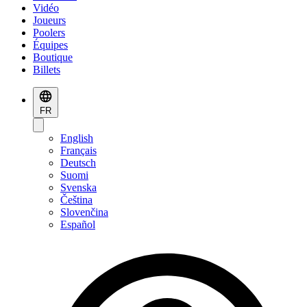
Vidéo
Joueurs
Poolers
Équipes
Boutique
Billets
FR
English
Français
Deutsch
Suomi
Svenska
Čeština
Slovenčina
Español