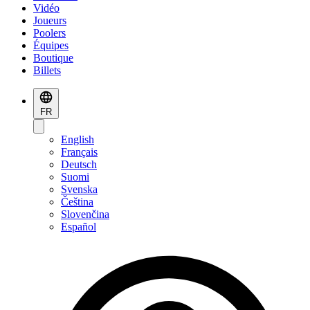
Vidéo
Joueurs
Poolers
Équipes
Boutique
Billets
FR
English
Français
Deutsch
Suomi
Svenska
Čeština
Slovenčina
Español