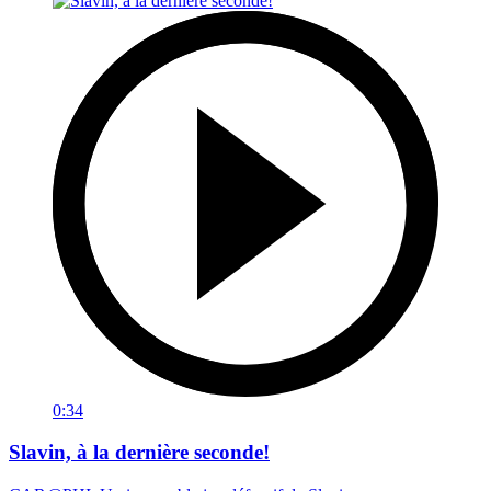
0:34
Slavin, à la dernière seconde!