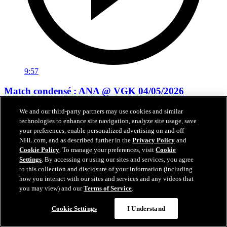
9:57
Match condensé : ANA @ VGK 04/05/2026
Match no 2 condensé : Ducks vs Golden Knights 04/05/2026
We and our third-party partners may use cookies and similar
technologies to enhance site navigation, analyze site usage, save
05 mai 2026
your preferences, enable personalized advertising on and off
NHL.com, and as described further in the
Privacy Policy
and
Cookie Policy
. To manage your preferences, visit
Cookie
Settings
. By accessing or using our sites and services, you agree
to this collection and disclosure of your information (including
how you interact with our sites and services and any videos that
you may view) and our
Terms of Service
.
Cookie Settings
I Understand