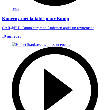
0:48
Konecny met la table pour Bump
CAR@PHI: Bump surprend Andersen après un revirement
10 mai 2026