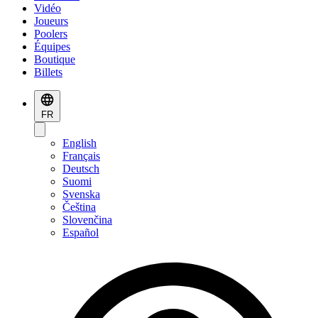
Vidéo
Joueurs
Poolers
Équipes
Boutique
Billets
FR
English
Français
Deutsch
Suomi
Svenska
Čeština
Slovenčina
Español