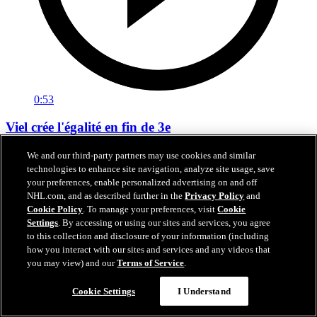
0:53
Viel crée l'égalité en fin de 3e
EDM@ANA: Viel crée l'égalité en fin de 3e
We and our third-party partners may use cookies and similar
technologies to enhance site navigation, analyze site usage, save
27 avr. 2026
your preferences, enable personalized advertising on and off
NHL.com, and as described further in the
Privacy Policy
and
Cookie Policy
. To manage your preferences, visit
Cookie
Settings
. By accessing or using our sites and services, you agree
to this collection and disclosure of your information (including
how you interact with our sites and services and any videos that
you may view) and our
Terms of Service
.
Cookie Settings
I Understand