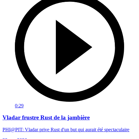
0:29
Vladar frustre Rust de la jambière
PHI@PIT: Vladar prive Rust d'un but qui aurait été spectaculaire