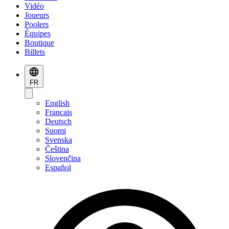
Vidéo
Joueurs
Poolers
Équipes
Boutique
Billets
FR
English
Français
Deutsch
Suomi
Svenska
Čeština
Slovenčina
Español