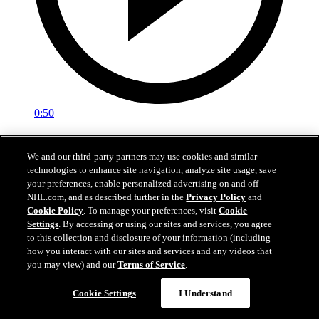
0:50
Letang double l'avance avec un boulet de canon
We and our third-party partners may use cookies and similar
PIT@PHI: Letang fait vibrer les cordages en 3e période
technologies to enhance site navigation, analyze site usage, save
your preferences, enable personalized advertising on and off
26 avr. 2026
NHL.com, and as described further in the
Privacy Policy
and
Cookie Policy
. To manage your preferences, visit
Cookie
Settings
. By accessing or using our sites and services, you agree
to this collection and disclosure of your information (including
how you interact with our sites and services and any videos that
you may view) and our
Terms of Service
.
Cookie Settings
I Understand