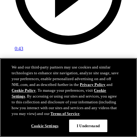
0:43
Malenstyn fait dévier
We and our third-party partners may use cookies and similar
BUF@BOS: Malenstyn redirige le tir de Greenway
technologies to enhance site navigation, analyze site usage, save
your preferences, enable personalized advertising on and off
26 avr. 2026
NHL.com, and as described further in the
Privacy Policy
and
Cookie Policy
. To manage your preferences, visit
Cookie
Settings
. By accessing or using our sites and services, you agree
to this collection and disclosure of your information (including
how you interact with our sites and services and any videos that
you may view) and our
Terms of Service
.
Cookie Settings
I Understand