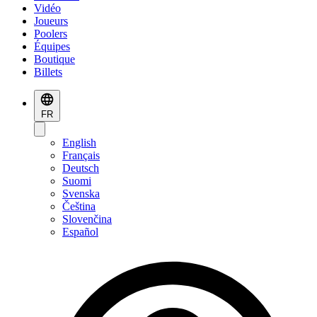
Vidéo
Joueurs
Poolers
Équipes
Boutique
Billets
FR
English
Français
Deutsch
Suomi
Svenska
Čeština
Slovenčina
Español