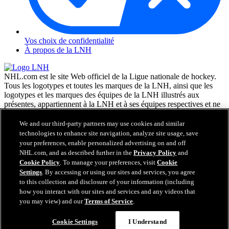
Vos choix de confidentialité
À propos de la LNH
NHL.com est le site Web officiel de la Ligue nationale de hockey.
Tous les logotypes et toutes les marques de la LNH, ainsi que les
logotypes et les marques des équipes de la LNH illustrés aux
présentes, appartiennent à la LNH et à ses équipes respectives et ne
peuvent être reproduits sans le consentement préalable écrit de NHL
Enterprises, L.P. © LNH 2026. Tous droits réservés. Tous les
We and our third-party partners may use cookies and similar
chandails d'équipe de la LNH personnalisés avec les noms des
technologies to enhance site navigation, analyze site usage, save
joueurs de la LNH et leurs numéros sont officiellement sous license
your preferences, enable personalized advertising on and off
de la LNH et de l'AJLNH. Le mot servant de marque Zamboni et la
NHL.com, and as described further in the
Privacy Policy
and
configuration de la surfaceuse Zamboni sont des marques de
Cookie Policy
. To manage your preferences, visit
Cookie
commerce déposées de Frank J. Zamboni & Co., Inc. © Frank J.
Settings
. By accessing or using our sites and services, you agree
Zamboni & Co., Inc. 2026. Tous droits réservés. Toute autre marque
to this collection and disclosure of your information (including
déposée ou tout droit d'auteur d'une tierce partie sont la propriété de
how you interact with our sites and services and any videos that
leurs auteurs respectifs. Tous droits réservés.
you may view) and our
Terms of Service
.
Cookie Settings
I Understand