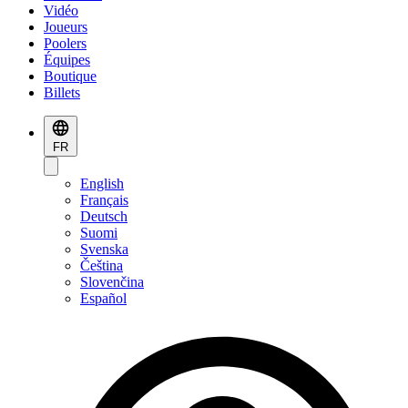
Vidéo
Joueurs
Poolers
Équipes
Boutique
Billets
FR
English
Français
Deutsch
Suomi
Svenska
Čeština
Slovenčina
Español